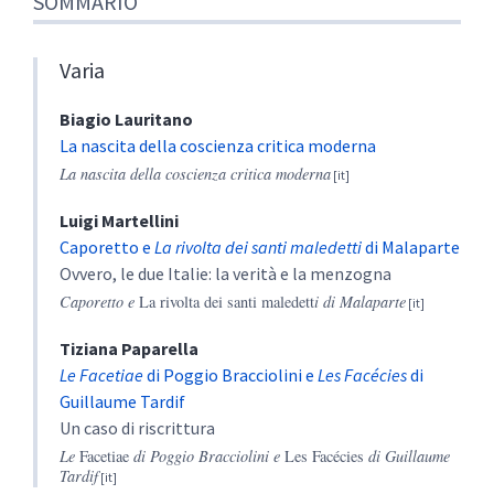
SOMMARIO
Varia
Biagio
Lauritano
La nascita della coscienza critica moderna
La nascita della coscienza critica moderna
Luigi
Martellini
Caporetto e
La rivolta dei santi maledetti
di Malaparte
Ovvero, le due Italie: la verità e la menzogna
Caporetto e
La rivolta dei santi maledett
i di Malaparte
Tiziana
Paparella
Le Facetiae
di Poggio Bracciolini e
Les Facécies
di
Guillaume Tardif
Un caso di riscrittura
Le
Facetiae
di Poggio Bracciolini e
Les Facécies
di Guillaume
Tardif