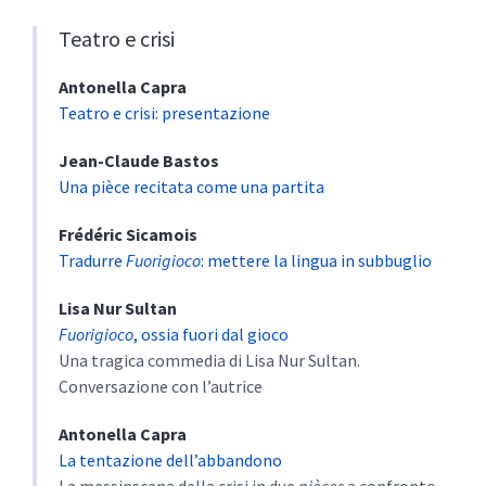
Teatro e crisi
Antonella
Capra
Teatro e crisi: presentazione
Jean-Claude
Bastos
Una pièce recitata come una partita
Frédéric
Sicamois
Tradurre
Fuorigioco
: mettere la lingua in subbuglio
Lisa Nur
Sultan
Fuorigioco
, ossia fuori dal gioco
Una tragica commedia di Lisa Nur Sultan.
Conversazione con l’autrice
Antonella
Capra
La tentazione dell’abbandono
La messinscena della crisi in due
pièces
a confronto