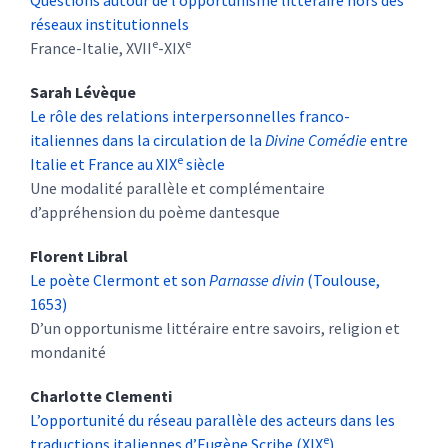
Questions autour de l’opportunisme littéraire hors des
réseaux institutionnels
e
e
France-Italie, XVII
-XIX
Sarah
Lévèque
Le rôle des relations interpersonnelles franco-
italiennes dans la circulation de la
Divine Comédie
entre
e
Italie et France au XIX
siècle
Une modalité parallèle et complémentaire
d’appréhension du poème dantesque
Florent
Libral
Le poète Clermont et son
Parnasse divin
(Toulouse,
1653)
D’un opportunisme littéraire entre savoirs, religion et
mondanité
Charlotte
Clementi
L’opportunité du réseau parallèle des acteurs dans les
e
traductions italiennes d’Eugène Scribe (XIX
)