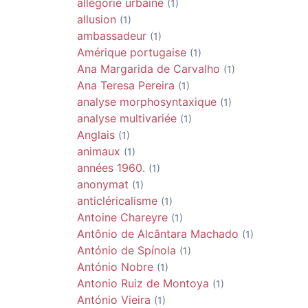
allégorie urbaine
(1)
allusion
(1)
ambassadeur
(1)
Amérique portugaise
(1)
Ana Margarida de Carvalho
(1)
Ana Teresa Pereira
(1)
analyse morphosyntaxique
(1)
analyse multivariée
(1)
Anglais
(1)
animaux
(1)
années 1960.
(1)
anonymat
(1)
anticléricalisme
(1)
Antoine Chareyre
(1)
Antônio de Alcântara Machado
(1)
António de Spínola
(1)
António Nobre
(1)
Antonio Ruiz de Montoya
(1)
António Vieira
(1)