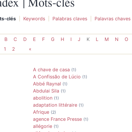
ndex |
Mots-clés
ts-clés
Keywords
Palabras claves
Palavras chaves
B
C
D
E
F
G
H
I
J
K
L
M
N
O
1
2
«
A chave de casa
(1)
A Confissão de Lúcio
(1)
Abbé Raynal
(1)
Abdulai Sila
(1)
abolition
(1)
adaptation littéraire
(1)
Afrique
(2)
agence France Presse
(1)
allégorie
(1)