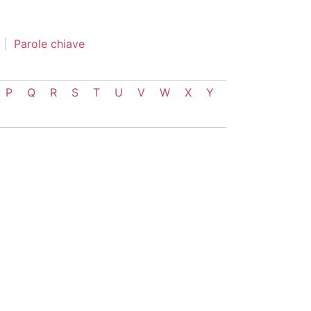
Parole chiave
P
Q
R
S
T
U
V
W
X
Y