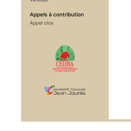
Appels à contribution
Appel clos
Affiliations/partenaires