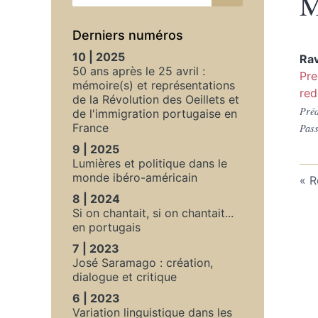
M
Derniers numéros
10 | 2025
Rav
50 ans après le 25 avril :
Pre
mémoire(s) et représentations
red
de la Révolution des Oeillets et
Préd
de l'immigration portugaise en
France
Pass
9 | 2025
Lumières et politique dans le
monde ibéro-américain
R
8 | 2024
Si on chantait, si on chantait...
en portugais
7 | 2023
José Saramago : création,
dialogue et critique
6 | 2023
Variation linguistique dans les