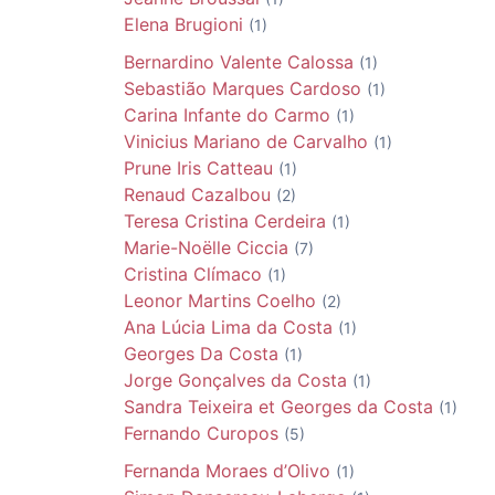
Elena
Brugioni
(1)
Bernardino Valente
Calossa
(1)
Sebastião Marques
Cardoso
(1)
Carina Infante do
Carmo
(1)
Vinicius Mariano de
Carvalho
(1)
Prune Iris
Catteau
(1)
Renaud
Cazalbou
(2)
Teresa Cristina
Cerdeira
(1)
Marie-Noëlle
Ciccia
(7)
Cristina
Clímaco
(1)
Leonor Martins
Coelho
(2)
Ana Lúcia Lima da
Costa
(1)
Georges Da
Costa
(1)
Jorge Gonçalves da
Costa
(1)
Sandra Teixeira et Georges da
Costa
(1)
Fernando
Curopos
(5)
Fernanda Moraes
d’Olivo
(1)