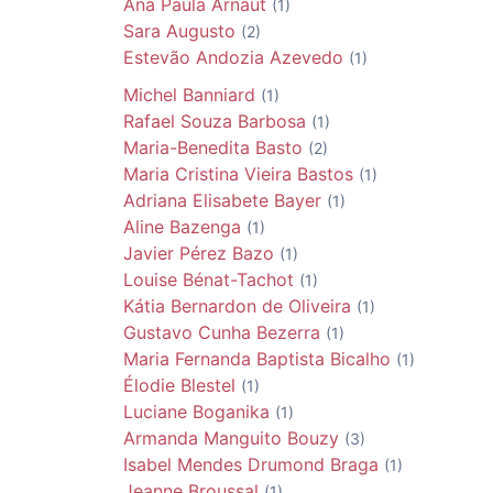
Ana Paula
Arnaut
(1)
Sara
Augusto
(2)
Estevão Andozia
Azevedo
(1)
Michel
Banniard
(1)
Rafael Souza
Barbosa
(1)
Maria-Benedita
Basto
(2)
Maria Cristina Vieira
Bastos
(1)
Adriana Elisabete
Bayer
(1)
Aline
Bazenga
(1)
Javier Pérez
Bazo
(1)
Louise
Bénat-Tachot
(1)
Kátia
Bernardon de Oliveira
(1)
Gustavo Cunha
Bezerra
(1)
Maria Fernanda Baptista
Bicalho
(1)
Élodie
Blestel
(1)
Luciane
Boganika
(1)
Armanda Manguito
Bouzy
(3)
Isabel Mendes Drumond
Braga
(1)
Jeanne
Broussal
(1)