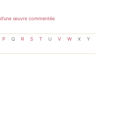
 d’une œuvre commentée
P
Q
R
S
T
U
V
W
X
Y