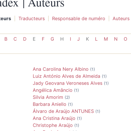
ndex |
Auteurs
teurs
Traducteurs
Responsable de numéro
Auteurs
B
C
D
E
F
G
H
I
J
K
L
M
N
O
Ana Carolina Nery
Albino
(1)
Luiz António Alves de
Almeida
(1)
Jady Geovana Veroneses
Alves
(1)
Angélica
Amâncio
(1)
Silvia
Amorim
(2)
Barbara
Aniello
(1)
Álvaro de Araújo
ANTUNES
(1)
Ana Cristina
Araújo
(1)
Christophe
Araújo
(1)