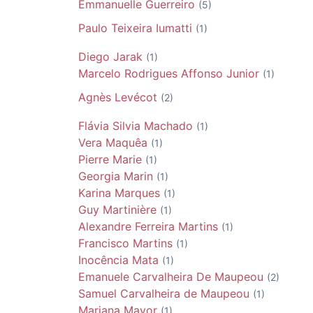
Emmanuelle
Guerreiro
(5)
Paulo Teixeira
Iumatti
(1)
Diego
Jarak
(1)
Marcelo Rodrigues Affonso
Junior
(1)
Agnès
Levécot
(2)
M
Flávia Silvia
Machado
(1)
Vera
Maquêa
(1)
Pierre
Marie
(1)
Georgia
Marin
(1)
Karina
Marques
(1)
Guy
Martinière
(1)
Alexandre Ferreira
Martins
(1)
Francisco
Martins
(1)
Inocência
Mata
(1)
Emanuele Carvalheira De
Maupeou
(2)
Samuel Carvalheira de
Maupeou
(1)
Mariana
Mayor
(1)