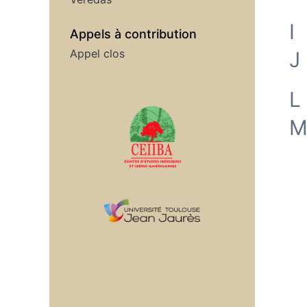
I
Appels à contribution
Appel clos
J
L
Affiliations/partenaires