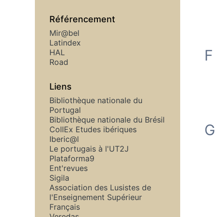
Référencement
Mir@bel
Latindex
F
HAL
Road
Liens
Bibliothèque nationale du
Portugal
Bibliothèque nationale du Brésil
G
CollEx Etudes ibériques
Iberic@l
Le portugais à l'UT2J
Plataforma9
Ent'revues
Sigila
Association des Lusistes de
l'Enseignement Supérieur
Français
Veredas