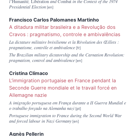
l’
Humanité
,
Libération
and
Combat
in the Context of the 1974
Presidential Election
Francisco Carlos
Palomanes Martinho
A ditadura militar brasileira e a Revolução dos
Cravos :
pragmatismo, controle e ambivalências
La dictature militaire brésilienne et la Révolution des Œillets :
pragmatisme, contrôle et ambivalence
The Brazilian military dictatorship and the Carnation Revolution:
pragmatism, control and ambivalence
Cristina
Clímaco
L’immigration portugaise en France pendant la
Seconde Guerre mondiale et le travail forcé en
Allemagne nazie
A imigração portuguesa em França durante a II Guerra Mundial e
o trabalho forçado na Alemanha nazi
Portuguese immigration to France during the Second World War
and forced labour in Nazi Germany
Agnès
Pellerin