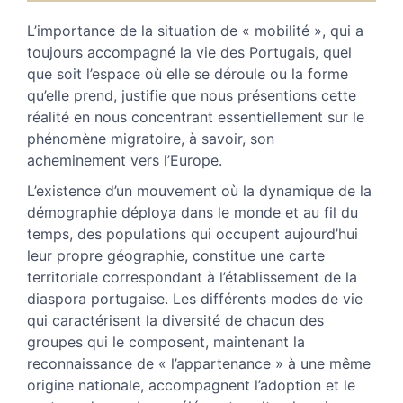
Plan
Texte
L’importance de la situation de « mobilité », qui a
Bibliographie
toujours accompagné la vie des Portugais, quel
Notes
que soit l’espace où elle se déroule ou la forme
Document annexe
qu’elle prend, justifie
que nous présentions cette
Illustrations
réalité
en nous concentrant essentiellement sur le
Citer cet article
phénomène migratoire, à savoir, son
Auteur
acheminement vers l’Europe.
L’existence d’un mouvement où la dynamique de la
démographie déploya dans le monde et au fil du
temps, des populations qui occupent aujourd’hui
leur propre géographie, constitue une carte
territoriale correspondant à l’établissement de la
diaspora portugaise. Les différents modes de vie
qui caractérisent la diversité de chacun des
groupes qui le composent, maintenant la
reconnaissance de « l’appartenance » à une même
origine nationale, accompagnent l’adoption et le