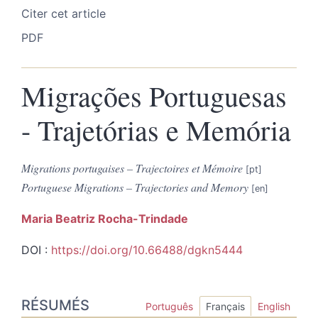
Citer cet article
PDF
Migrações Portuguesas
- Trajetórias e Memória
Migrations portugaises – Trajectoires et Mémoire
Portuguese Migrations – Trajectories and Memory
Maria Beatriz
Rocha-Trindade
DOI :
https://doi.org/10.66488/dgkn5444
Résumés
RÉSUMÉS
Index
Português
Français
English