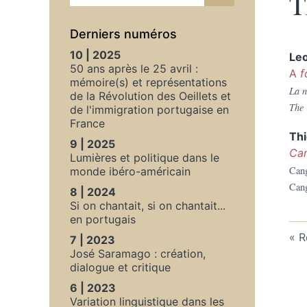
T
Derniers numéros
10 | 2025
Le
50 ans après le 25 avril :
A
f
mémoire(s) et représentations
La n
de la Révolution des Oeillets et
The 
de l'immigration portugaise en
France
Thi
9 | 2025
Ca
Lumières et politique dans le
Can
monde ibéro-américain
Can
8 | 2024
Si on chantait, si on chantait...
en portugais
R
7 | 2023
José Saramago : création,
dialogue et critique
6 | 2023
Variation linguistique dans les