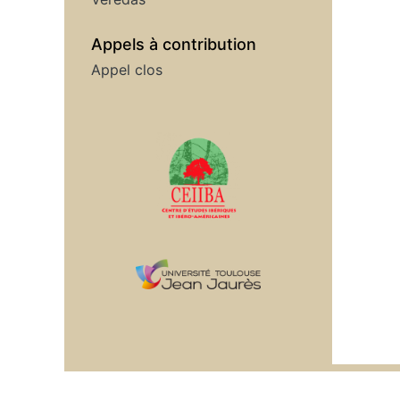
Appels à contribution
Appel clos
Affiliations/partenaires