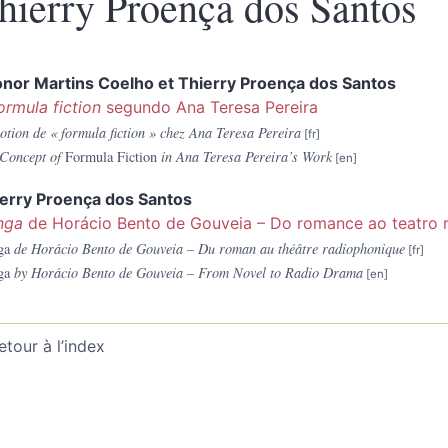
hierry Proença dos
Santos
onor Martins
Coelho
et
Thierry Proença dos
Santos
ormula fiction
segundo Ana Teresa Pereira
otion de « formula fiction » chez Ana Teresa Pereira
Concept of
Formula Fiction
in Ana Teresa Pereira’s Work
erry Proença dos
Santos
nga
de Horácio Bento de Gouveia – Do romance ao teatro 
ga
de Horácio Bento de Gouveia – Du roman au théâtre radiophonique
ga
by Horácio Bento de Gouveia – From Novel to Radio Drama
etour à l’index