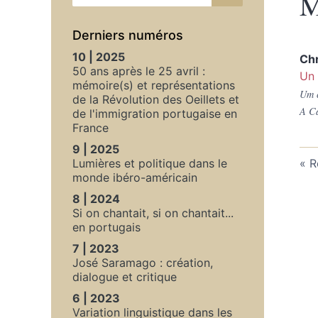
M
Derniers numéros
10 | 2025
Ch
50 ans après le 25 avril :
Un 
mémoire(s) et représentations
Um c
de la Révolution des Oeillets et
A Ca
de l'immigration portugaise en
France
9 | 2025
Lumières et politique dans le
R
monde ibéro-américain
8 | 2024
Si on chantait, si on chantait...
en portugais
7 | 2023
José Saramago : création,
dialogue et critique
6 | 2023
Variation linguistique dans les