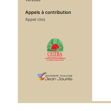
Appels à contribution
Appel clos
Affiliations/partenaires