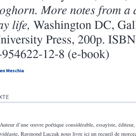
oghorn.
More notes from a 
ay life,
Washington DC, Gal
niversity Press, 200p.
ISBN 
-954622-12-8 (e-book)
ren
Meschia
te
XTE
e de fin
r cet article
eur
Auteur d’une œuvre poétique considérable, essayiste, éditeur,
vidéaste, Raymond Luczak nous livre ici un recueil de morcea