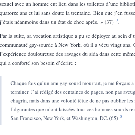
sexuel avec un homme eut lieu dans les toilettes d’une bibliot
quatorze ans et lui sans doute la trentaine. Bien que j’en fusse
7
j’étais néanmoins dans un état de choc après. » (37)
.
Par la suite, sa vocation artistique a pu se déployer au sein d’
communauté gay-sourde à New York, où il a vécu vingt ans. C
l’expérience douloureuse des ravages du sida dans cette m
qui a conforté son besoin d’écrire :
Chaque fois qu’un ami gay-sourd mourrait, je me forçais à 
terminer. J’ai rédigé des centaines de pages, non pas aveug
chagrin, mais dans une volonté têtue de ne pas oublier les
fulgurantes que m’ont laissées tous ces hommes sourds re
8
San Francisco, New York, et Washington, DC. (65)
.