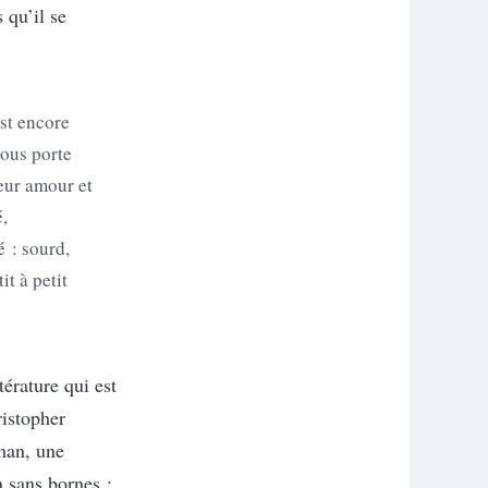
 qu’il se
est encore
ous porte
leur amour et
é,
é : sourd,
it à petit
ttérature qui est
ristopher
man, une
n sans bornes :