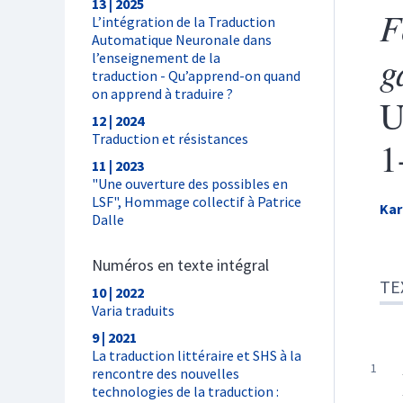
13 | 2025
F
L’intégration de la Traduction
Automatique Neuronale dans
g
l’enseignement de la
traduction - Qu’apprend-on quand
on apprend à traduire ?
U
12 | 2024
Traduction et résistances
1
11 | 2023
"Une ouverture des possibles en
LSF", Hommage collectif à Patrice
Ka
Dalle
Numéros en texte intégral
Tex
TE
Not
10 | 2022
Cite
Varia traduits
Aut
9 | 2021
La traduction littéraire et SHS à la
rencontre des nouvelles
technologies de la traduction :