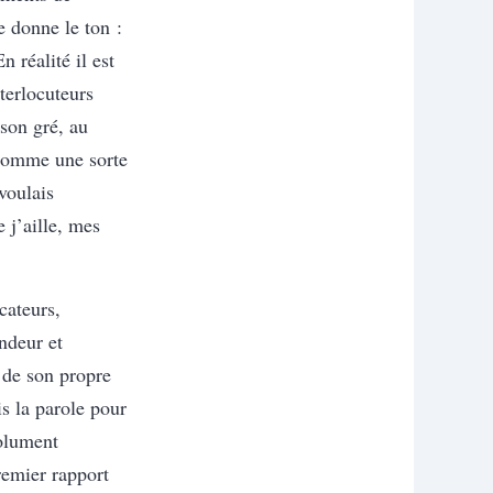
e donne le ton :
En réalité il est
terlocuteurs
 son gré, au
 comme une sorte
voulais
 j’aille, mes
cateurs,
ndeur et
 de son propre
is la parole pour
olument
remier rapport