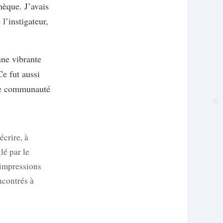
hèque. J’avais
 l’instigateur,
une vibrante
e fut aussi
ême communauté
écrire, à
lé par le
 impressions
ncontrés à