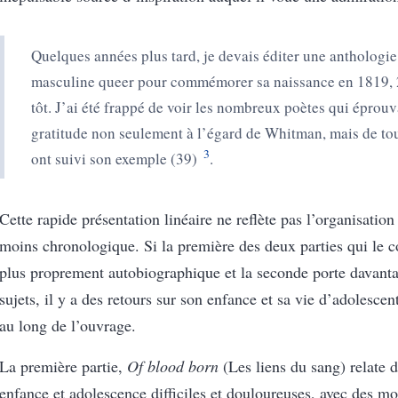
Quelques années plus tard, je devais éditer une anthologie
masculine queer pour
commémorer
sa naissance en 1819, 
tôt. J’ai été frappé
de voir
les nombr
eux
poètes qui éprouva
gratitude non seulement à l’égard de Whitman, mais de to
3
ont
suivi son exemple (39)
.
Cette
rapide
présentation linéaire ne reflète pas
l’o
rganisation 
moins chronologique. Si la première des deux parties qui le 
plus proprement autobiographique et la seconde
porte davant
sujet
s, il y a des retours sur son enfance et sa vie d’adolescent
au long de l’ouvrage.
La première partie,
Of blood born
(
Les liens du sang
) relate 
enfance et adolescence difficiles et douloureuses, avec d
es mo