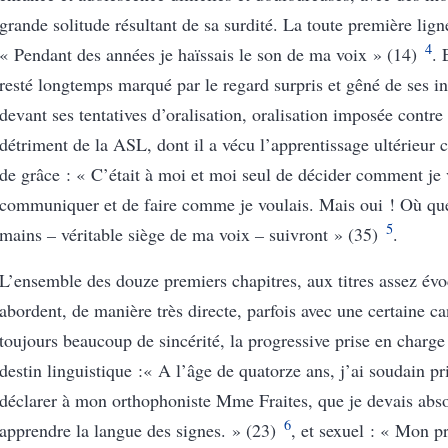
grande solitude résultant de sa surdité.
La toute première lign
4
« Pendant des années je
haïssais
le son de ma voix » (14)
. 
resté longtemps marqué par le regard surpris et gêné de ses in
devant ses tentatives d’oralisation, oralisation
imposée
contre
détriment de la ASL,
dont il a vécu l’apprentissage ultérieur
de grâce : « C’était à moi et moi seul de décider comment je 
communiquer et de faire comme je voulais. Mais oui ! Où que
5
mains
–
véritable siège de ma voix
–
suivront » (35)
.
L’ensemble des douze premiers chapitres, aux titres assez évo
abordent, de manière très directe, parfois avec une certaine ca
toujours beaucoup de sincérité, la progressive prise en charge
destin linguistique :« A l’âge de quatorze ans, j’ai soudain pr
déclarer à mon orthophoniste Mme Fraites, que je devais abs
6
apprendre la langue des signes. » (23)
, et sexuel : « Mon p