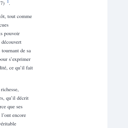
1
37)
.
tôt, tout comme
écues
is pouvoir
t découvert
 tournant de sa
 pour s’exprimer
té, ce qu’il fait
richesse,
s, qu’il décrit
rce que ses
e l’ont encore
éritable