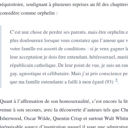
réquisitoire, soulignant à plusieurs reprises au fil des chapitres
considère comme orphelin :
C’est une chose de perdre ses parents, mais être orphelin 
plus douloureux lorsque vous constatez que l’amour que v
votre famille est assorti de conditions : si je veux gagner 
leur acceptation je dois être entendant, hétérosexuel, mari
républicain catholique. De leur point de vue, je suis un rat
gay, agnostique et célibataire. Mais j’ai pris conscience pet
2
que ma famille entendante
a failli
à mon égard
(93)
.
Quant à l’affirmation de son homosexualité,
c’est encore la li
venue à son secours, avec la découverte d’auteurs tels que Ch
Isherwood, Oscar Wilde, Quentin Crisp et surtout Walt Whit
inépuisable source d’inspiration auquel il voue une admiratio