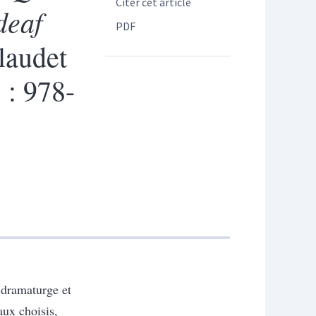
Citer cet article
deaf
PDF
laudet
: 978-
 dramaturge et
ux choisis,