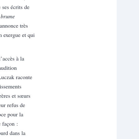
 ses écrits de
 brume
annonce très
n exergue et qui
’accès à la
audition
 Luczak raconte
lissements
frères et sœurs
eur refus de
oce pour la
e façon :
urd dans la