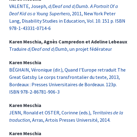
VALENTE, Joseph,
d/Deaf and d/Dumb. A Portrait Of a
Deaf Kid as a Young Superhero
, 2011, New York Peter
Lang, Disability Studies in Education, Vol. 10.
151 p. ISBN
978-1-43331-0714-6
Karen
Meschia
,
Agnès
Campredon
et
Adeline
Lebeaux
Traduire
d/Deaf and d/Dumb
, un projet fédérateur
Karen
Meschia
BÉGHAIN, Véronique (dir.), Quand l’Europe retraduit The
Great Gatsby. Le corps transfrontalier du texte, 2013,
Bordeaux : Presses Universitaires de Bordeaux. 123p.
ISBN 978-2-86781-906-3
Karen
Meschia
JENN, Ronald et OSTER, Corinne (eds.),
Territoires de la
traduction
, Arras, Artois Presses Université, 2014.
Karen
Meschia