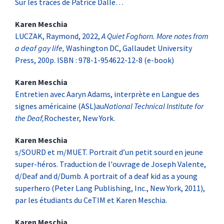
Sur les traces de Patrice Dalle…
Karen
Meschia
L
UCZAK
, Raymond, 2022,
A Quiet F
oghorn.
More notes from
a deaf gay life,
Washington DC, Gallaudet University
Press, 200p.
ISBN : 978-1-954622-12-8 (e-book)
Karen
Meschia
Entretien avec Aaryn Adams, interprète en Langue des
signes américaine (ASL)au
National Technical Institute for
the Deaf,
Rochester, New York.
Karen
Meschia
s/SOURD et m/MUET. Portrait d’un petit sourd en jeune
super-héros. Traduction de l'ouvrage de Joseph Valente,
d/Deaf and d/Dumb.
A portrait of a deaf kid as a young
superhero (Peter Lang Publishing, Inc., New York, 2011),
par les étudiants du CeTIM et Karen Meschia.
Karen
Meschia