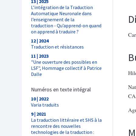
13 | 2025
L’intégration de la Traduction
Automatique Neuronale dans
D
l’enseignement de la
traduction - Qu’apprend-on quand
on apprend à traduire ?
Car
12 | 2024
Traduction et résistances
B
11 | 2023
"Une ouverture des possibles en
LSF", Hommage collectif à Patrice
Hil
Dalle
Nat
Numéros en texte intégral
CA
10 | 2022
Varia traduits
Ag
9 | 2021
La traduction littéraire et SHS à la
rencontre des nouvelles
M
technologies de la traduction :