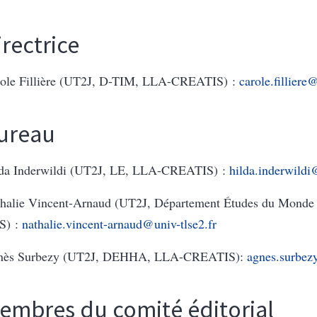
irectrice
ole Fillière (UT2J, D-TIM, LLA-CREATIS) :
carole.filliere
ureau
da Inderwildi (UT2J, LE, LLA-CREATIS) :
hilda.inderwildi
halie Vincent-Arnaud (UT2J, Département Études du Monde
S) :
nathalie.vincent-arnaud@univ-tlse2.fr
nès Surbezy (UT2J, DEHHA, LLA-CREATIS):
agnes.surbez
embres du comité éditorial