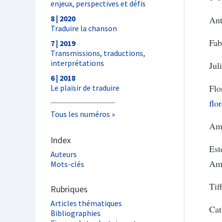
enjeux, perspectives et défis
8 | 2020
Ant
Traduire la chanson
Fab
7 | 2019
Transmissions, traductions,
interprétations
Jul
6 | 2018
Flo
Le plaisir de traduire
flo
Tous les numéros
Amé
Index
Est
Auteurs
Amé
Mots-clés
Tif
Rubriques
Articles thématiques
Cat
Bibliographies