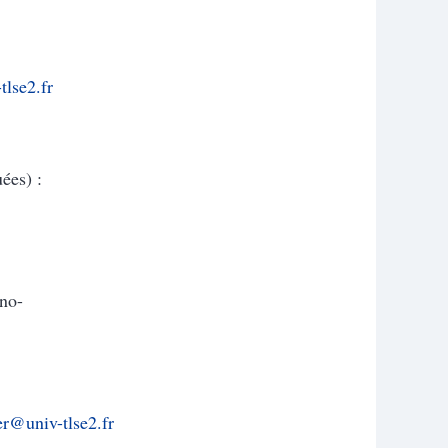
tlse2.fr
ées) :
no-
er@univ-tlse2.fr