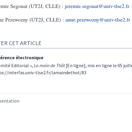
emie Segouat (UT2J, CLLE) :
jeremie.segouat@univ-tlse2.fr
e Przewozny (UT2J, CLLE) :
anne.przewozny@univ-tlse2.fr
TER CET ARTICLE
érence électronique
omité Editorial »,
La main de Thôt
[En ligne], mis en ligne le 05 juil
ps://interfas.univ-tlse2.fr/lamaindethot/83
sentation