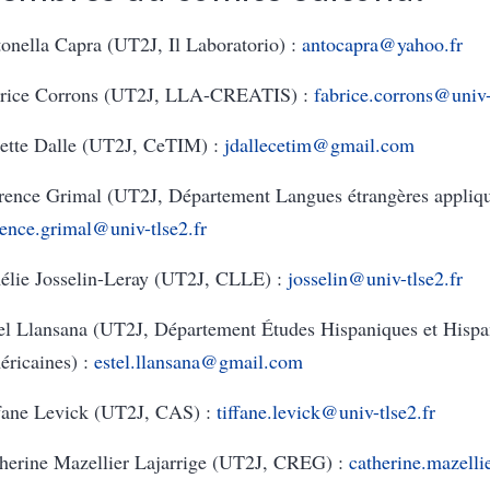
onella Capra (UT2J, Il Laboratorio) :
antocapra@yahoo.fr
rice Corrons (UT2J, LLA-CREATIS) :
fabrice.corrons@univ-
iette Dalle (UT2J, CeTIM) :
jdallecetim@gmail.com
rence Grimal (UT2J, Département Langues étrangères appliqu
rence.grimal@univ-tlse2.fr
lie Josselin-Leray (UT2J, CLLE) :
josselin@univ-tlse2.fr
el Llansana (UT2J, Département Études Hispaniques et Hispa
ricaines) :
estel.llansana@gmail.com
fane Levick (UT2J, CAS) :
tiffane.levick@univ-tlse2.fr
herine Mazellier Lajarrige (UT2J, CREG) :
catherine.mazelli