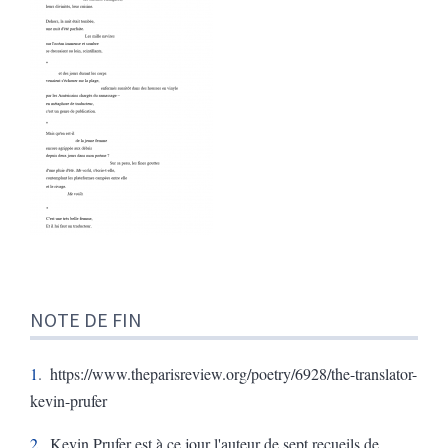
NOTE DE FIN
1
https://www.theparisreview.org/poetry/6928/the-translator-
kevin-prufer
2
Kevin Prufer est à ce jour l'auteur de sept recueils de