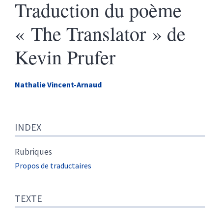
Traduction du poème
« The Translator » de
Kevin Prufer
Nathalie
Vincent-Arnaud
Index
INDEX
Texte
Note de fin
Illustrations
Rubriques
Citer cet article
Propos de traductaires
Auteur
TEXTE