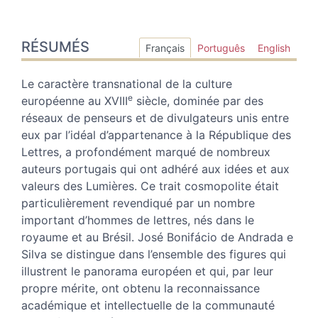
Résumés
RÉSUMÉS
Index
Français
Português
English
Plan
Texte
Le caractère transnational de la culture
Bibliographie
e
européenne au XVIII
siècle, dominée par des
Annexe
réseaux de penseurs et de divulgateurs unis entre
Notes
eux par l’idéal d’appartenance à la République des
Documents
Lettres, a profondément marqué de nombreux
Citer cet article
auteurs portugais qui ont adhéré aux idées et aux
Auteur
valeurs des Lumières. Ce trait cosmopolite était
particulièrement revendiqué par un nombre
important d’hommes de lettres, nés dans le
royaume et au Brésil. José Bonifácio de Andrada e
Silva se distingue dans l’ensemble des figures qui
illustrent le panorama européen et qui, par leur
propre mérite, ont obtenu la reconnaissance
académique et intellectuelle de la communauté