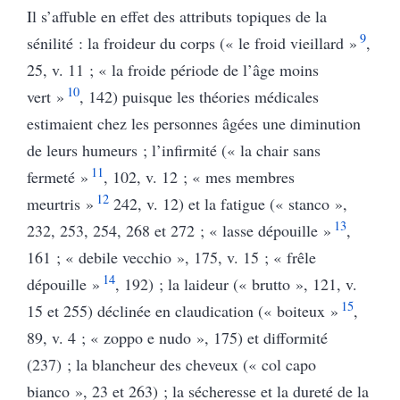
Il s’affuble en effet des attributs topiques de la
9
sénilité : la froideur du corps (« le froid vieillard »
,
25, v. 11 ; « la froide période de l’âge moins
10
vert »
, 142) puisque les théories médicales
estimaient chez les personnes âgées une diminution
de leurs humeurs ; l’infirmité (« la chair sans
11
fermeté »
, 102, v. 12 ; « mes membres
12
meurtris »
242, v. 12) et la fatigue (« stanco »,
13
232, 253, 254, 268 et 272 ; « lasse dépouille »
,
161 ; « debile
vecchio », 175, v. 15 ; « frêle
14
dépouille »
, 192) ; la laideur (« brutto », 121, v.
15
15 et 255) déclinée en claudication (« boiteux »
,
89, v. 4 ; « zoppo e nudo », 175) et difformité
(237) ; la blancheur des cheveux (« col capo
bianco », 23 et 263) ; la sécheresse et la dureté de la