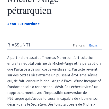
pétrarquien
Jean-Luc
Nardone
Riassunti
RIASSUNTI
Indice
Français
English
Testo integrale
Note
À partir d’un essai de Thomas Mann sur l’articulation
Tavola delle illustrazioni
entre le néoplatonisme de Michel-Ange et la perception
Citare quest'articolo
que l’artiste a de son corps vieillissant, l’article revient
Autore
sur des textes où s’affirme un puissant érotisme sénile
qui, de fait, conduit Michel-Ange à l’aveu d’une incapacité
fondamentale à renoncer au désir. Cet échec invite à un
rapprochement avec l’impossible conversion de
Pétrarque qui s’avoue lui aussi incapable de « borner son
désir » dans le
Secretum
. Dès lors, la poésie de Michel-