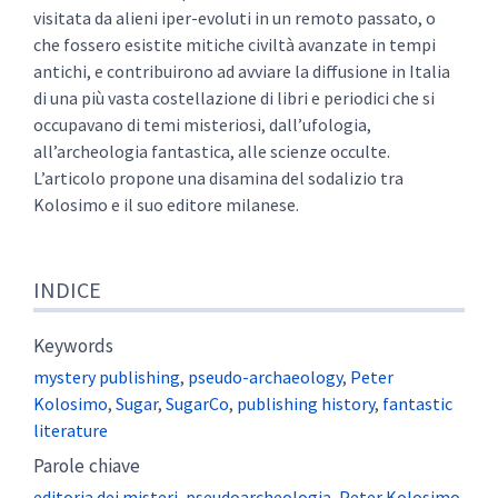
visitata da alieni iper-evoluti in un remoto passato, o
che fossero esistite mitiche civiltà avanzate in tempi
antichi, e contribuirono ad avviare la diffusione in Italia
di una più vasta costellazione di libri e periodici che si
occupavano di temi misteriosi, dall’ufologia,
all’archeologia fantastica, alle scienze occulte.
L’articolo propone una disamina del sodalizio tra
Kolosimo e il suo editore milanese.
INDICE
Keywords
mystery publishing
,
pseudo-archaeology
,
Peter
Kolosimo
,
Sugar
,
SugarCo
,
publishing history
,
fantastic
literature
Parole chiave
editoria dei misteri
,
pseudoarcheologia
,
Peter Kolosimo
,