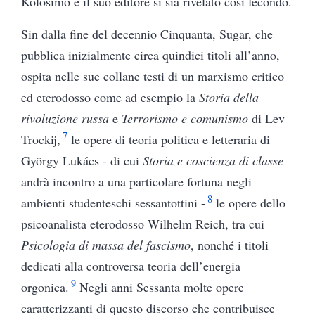
Kolosimo e il suo editore si sia rivelato così fecondo.
Sin dalla fine del decennio Cinquanta, Sugar, che
pubblica inizialmente circa quindici titoli all’anno,
ospita nelle sue collane testi di un marxismo critico
ed eterodosso come ad esempio la
Storia della
rivoluzione russa
e
Terrorismo e comunismo
di Lev
7
Trockij,
le opere di teoria politica e letteraria di
György Lukács - di cui
Storia e coscienza di classe
andrà incontro a una particolare fortuna negli
8
ambienti studenteschi sessantottini -
le opere dello
psicoanalista eterodosso Wilhelm Reich, tra cui
Psicologia di massa del fascismo
, nonché i titoli
dedicati alla controversa teoria dell’energia
9
orgonica.
Negli anni Sessanta molte opere
caratterizzanti di questo discorso che contribuisce