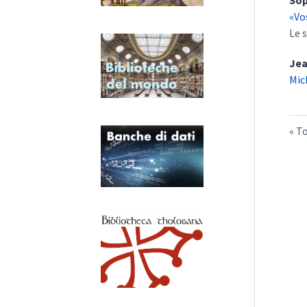
So
«Vo
Le 
Je
Mic
To