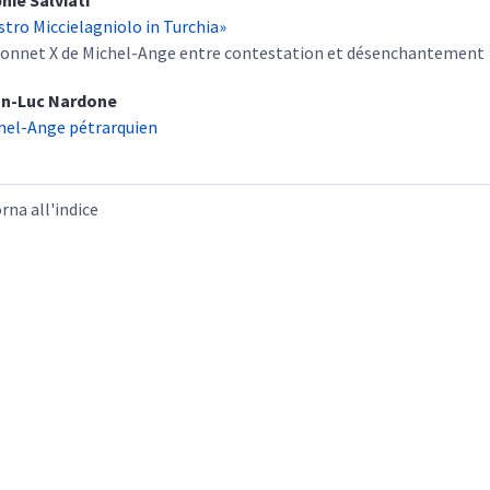
phie
Salviati
stro Miccielagniolo in Turchia»
sonnet X de Michel-Ange entre contestation et désenchantement
an-Luc
Nardone
hel-Ange pétrarquien
rna all'indice