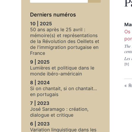
P
Derniers numéros
10 | 2025
Mar
50 ans après le 25 avril :
Os 
mémoire(s) et représentations
por
de la Révolution des Oeillets et
The 
de l'immigration portugaise en
cent
France
Les 
9 | 2025
Lumières et politique dans le
monde ibéro-américain
8 | 2024
R
Si on chantait, si on chantait...
en portugais
7 | 2023
José Saramago : création,
dialogue et critique
6 | 2023
Variation linguistique dans les