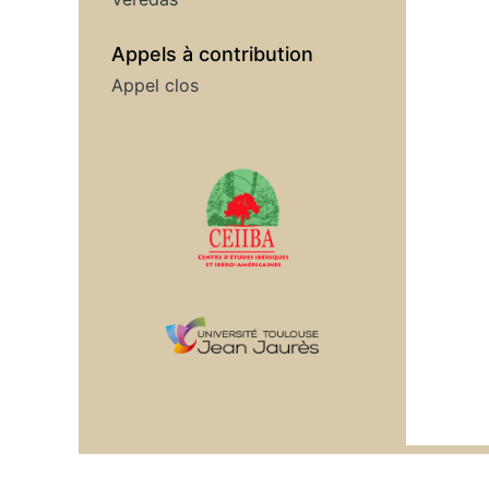
Appels à contribution
Appel clos
Affiliations/partenaires