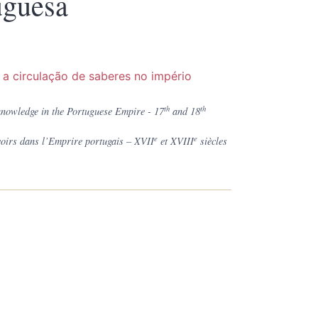
uguesa
 a circulação de saberes no império
th
th
 knowledge in the Portuguese Empire - 17
and 18
e
e
savoirs dans l’Emprire portugais – XVII
et XVIII
siècles