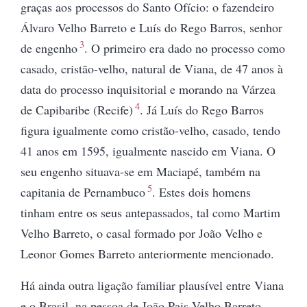
graças aos processos do Santo Ofício: o fazendeiro
Álvaro Velho Barreto e Luís do Rego Barros, senhor
3
de engenho
. O primeiro era dado no processo como
casado, cristão-velho, natural de Viana, de 47 anos à
data do processo inquisitorial e morando na Várzea
4
de Capibaribe (Recife)
. Já Luís do Rego Barros
figura igualmente como cristão-velho, casado, tendo
41 anos em 1595, igualmente nascido em Viana. O
seu engenho situava-se em Maciapé, também na
5
capitania de Pernambuco
. Estes dois homens
tinham entre os seus antepassados, tal como Martim
Velho Barreto, o casal formado por João Velho e
Leonor Gomes Barreto anteriormente mencionado.
Há ainda outra ligação familiar plausível entre Viana
e o Brasil, na pessoa de João Pais Velho Barreto,