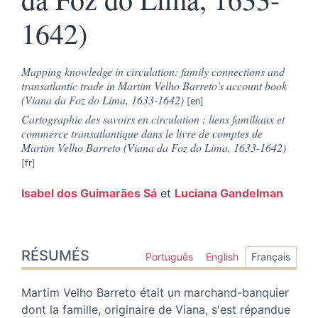
1642)
Mapping knowledge in circulation: family connections and
transatlantic trade in Martim Velho Barreto's account book
(Viana da Foz do Lima, 1633-1642)
Cartographie des savoirs en circulation : liens familiaux et
commerce transatlantique dans le livre de comptes de
Martim Velho Barreto (Viana da Foz do Lima, 1633-1642)
Isabel dos Guimarães
Sá
et
Luciana
Gandelman
Résumés
RÉSUMÉS
Index
Português
English
Français
Plan
Texte
Martim Velho Barreto était un marchand-banquier
Bibliographie
dont la famille, originaire de Viana, s'est répandue