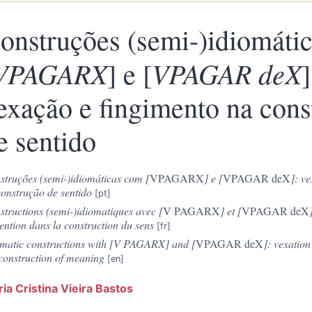
onstruções (semi-)idiomáti
VPAGARX
VPAGAR deX
] e [
]
exação e fingimento na cons
e sentido
struções (semi-)idiomáticas com [
VPAGARX
] e [
VPAGAR deX
]: v
construção de sentido
tructions (semi-)idiomatiques avec [
V PAGARX
] et [
VPAGAR deX
ention dans la construction du sens
omatic constructions with [V PAGARX] and [
VPAGAR deX
]: vexation
 construction of meaning
ia Cristina Vieira
Bastos