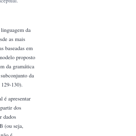
nceptual.
e linguagem da
esde as mais
cas baseadas em
 modelo proposto
em da gramática
 subconjunto da
 129-130).
al é apresentar
partir dos
ar dados
B (ou seja,
 não é