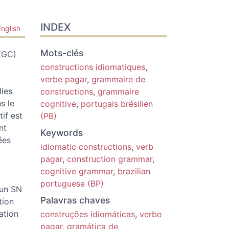
INDEX
English
Mots-clés
(GC)
constructions idiomatiques
,
verbe pagar
,
grammaire de
lies
constructions
,
grammaire
s le
cognitive
,
portugais brésilien
if est
(PB)
nt
Keywords
ées
idiomatic constructions
,
verb
pagar
,
construction grammar
,
cognitive grammar
,
brazilian
portuguese (BP)
 un SN
Palavras chaves
tion
ation
construções idiomáticas
,
verbo
pagar
,
gramática de