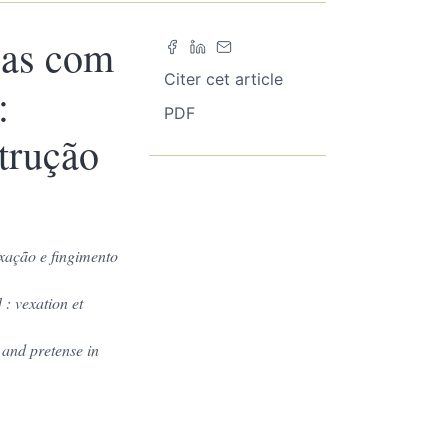
cas com
Citer cet article
:
PDF
trução
exação e fingimento
] : vexation et
 and pretense in