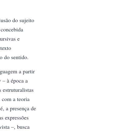
lusão do sujeito
 concebida
ursivas e
texto
o do sentido.
guagem a partir
 – à época a
estruturalistas
s com a teoria
 é, a presença de
 as expressões
vista –, busca