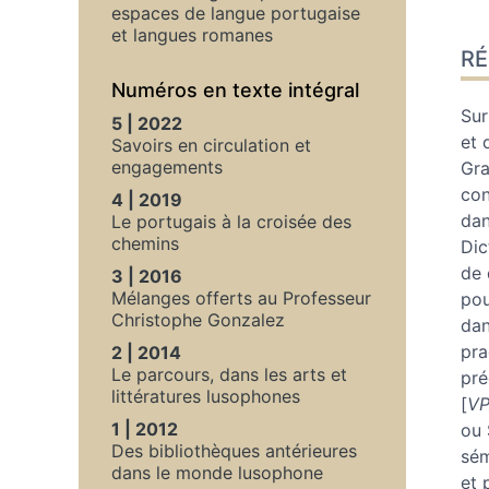
espaces de langue portugaise
Ré
et langues romanes
R
Ind
Pla
Numéros en texte intégral
Tex
Sur
5 | 2022
Bib
et 
Savoirs en circulation et
Ill
engagements
Gra
Cit
con
4 | 2019
Aut
dan
Le portugais à la croisée des
chemins
Dic
de 
3 | 2016
Mélanges offerts au Professeur
pou
Christophe Gonzalez
dan
pra
2 | 2014
Le parcours, dans les arts et
pré
littératures lusophones
[
V
1 | 2012
ou 
Des bibliothèques antérieures
sém
dans le monde lusophone
et 