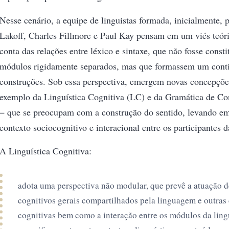
Nesse cenário, a equipe de linguistas formada, inicialmente,
Lakoff, Charles Fillmore e Paul Kay pensam em um viés teór
conta das relações entre léxico e sintaxe, que não fosse consti
módulos rigidamente separados, mas que formassem um con
construções. Sob essa perspectiva, emergem novas concepções
exemplo da Linguística Cognitiva (LC) e da Gramática de Co
− que se preocupam com a construção do sentido, levando em
contexto sociocognitivo e interacional entre os participantes d
A Linguística Cognitiva:
adota uma perspectiva não modular, que prevê a atuação d
cognitivos gerais compartilhados pela linguagem e outras
cognitivas bem como a interação entre os módulos da lin