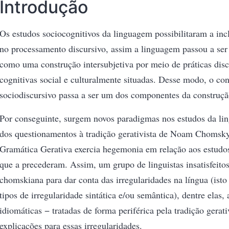
Introdução
Os estudos sociocognitivos da linguagem possibilitaram a inc
no processamento discursivo, assim a linguagem passou a ser
como uma construção intersubjetiva por meio de práticas disc
cognitivas social e culturalmente situadas. Desse modo, o con
sociodiscursivo passa a ser um dos componentes da construçã
Por conseguinte, surgem novos paradigmas nos estudos da lin
dos questionamentos à tradição gerativista de Noam Chomsky
Gramática Gerativa exercia hegemonia em relação aos estudos 
que a precederam. Assim, um grupo de linguistas insatisfeito
chomskiana para dar conta das irregularidades na língua (isto
tipos de irregularidade sintática e/ou semântica), dentre elas,
idiomáticas − tratadas de forma periférica pela tradição gerati
explicações para essas irregularidades.