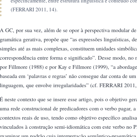
especificamente, entre estrutura linguística e conteúdo co
(FERRARI 2011, 14).
A GC, por sua vez, além de se opor à perspectiva modular d
gramática gerativa, propõe que “as expressões linguísticas, d
simples até as mais complexas, constituem unidades simbóli
correspondência entre forma e significado”. Desse modo, no
por Fillmore (1988) e por Kay e Fillmore (1999), “a abordag
baseada em ‘palavras e regras’ não consegue dar conta de um
linguagem, que envolve irregularidades” (cf. FERRARI 2011,
É neste contexto que se insere esse artigo, pois o objetivo ger
uma rede construcional de predicadores com o verbo pagar, a 
contextos reais de uso, tendo como objetivo específico analis
vinculados à construção semi-idiomática com este verbo no P
examinar um padrão cuja interpretação semântico-pragmática