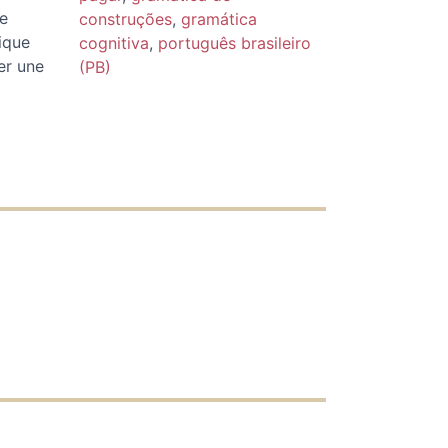
ue
construções
,
gramática
ique
cognitiva
,
português brasileiro
er une
(PB)