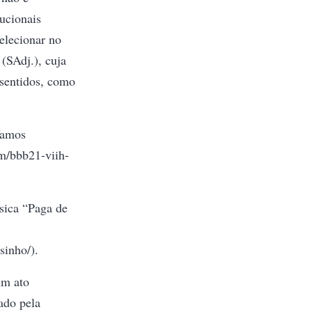
rucionais
lecionar no
(SAdj.), cuja
 sentidos, como
Vamos
om/bbb21-viih-
úsica “Paga de
sinho/).
um ato
ado pela