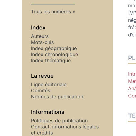
mod
Tous les numéros
[VP
nég
Index
fré
d’e
Auteurs
Mots-clés
Index géographique
Index chronologique
P
Index thématique
Int
La revue
Me
Ligne éditoriale
Aná
Comités
Con
Normes de publication
Informations
TE
Politiques de publication
Contact, informations légales
et crédits