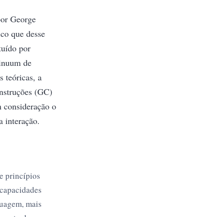
 por George
ico que desse
tuído por
tinuum de
 teóricas, a
nstruções (GC)
 consideração o
a interação.
e princípios
 capacidades
guagem, mais