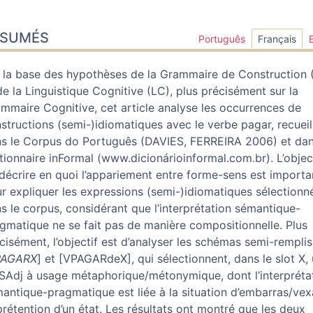
sumés
ÉSUMÉS
ex
Português
Français
n
te
 la base des hypothèses de la Grammaire de Construction 
liographie
de la Linguistique Cognitive (LC), plus précisément sur la
ustrations
mmaire Cognitive, cet article analyse les occurrences de
er cet article
structions (semi-)idiomatiques avec le verbe pagar, recueil
eur
s le Corpus do Português (DAVIES, FERREIRA 2006) et dan
tionnaire inFormal (www.dicionárioinformal.com.br). L’object
décrire en quoi l’appariement entre forme-sens est importa
r expliquer les expressions (semi-)idiomatiques sélectionn
s le corpus, considérant que l’interprétation sémantique-
gmatique ne se fait pas de manière compositionnelle. Plus
cisément, l’objectif est d’analyser les schémas semi-remplis
PAGARX
] et [VPAGARdeX], qui sélectionnent, dans le slot X,
SAdj à usage métaphorique/métonymique, dont l’interpréta
antique-pragmatique est liée à la situation d’embarras/vex
prétention d’un état. Les résultats ont montré que les deux