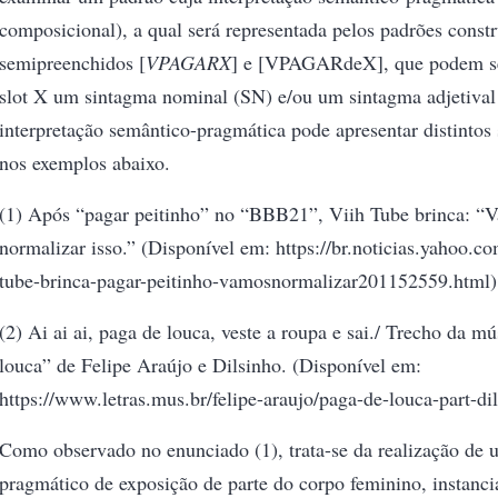
composicional), a qual será representada pelos padrões const
semipreenchidos [
VPAGARX
] e [VPAGARdeX], que podem se
slot X um sintagma nominal (SN) e/ou um sintagma adjetival 
interpretação semântico-pragmática pode apresentar distintos
nos exemplos abaixo.
(1) Após “pagar peitinho” no “BBB21”, Viih Tube brinca: “
normalizar isso.” (Disponível em: https://br.noticias.yahoo.c
tube-brinca-pagar-peitinho-vamosnormalizar201152559.html)
(2) Ai ai ai, paga de louca, veste a roupa e sai./ Trecho da m
louca” de Felipe Araújo e Dilsinho. (Disponível em:
https://www.letras.mus.br/felipe-araujo/paga-de-louca-part-dil
Como observado no enunciado (1), trata-se da realização de 
pragmático de exposição de parte do corpo feminino, instanci