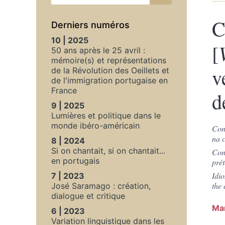
C
Derniers numéros
10 | 2025
[
50 ans après le 25 avril :
mémoire(s) et représentations
v
de la Révolution des Oeillets et
de l'immigration portugaise en
France
d
9 | 2025
Lumières et politique dans le
monde ibéro-américain
Con
na 
8 | 2024
Si on chantait, si on chantait...
Cons
en portugais
prét
Idi
7 | 2023
the
José Saramago : création,
dialogue et critique
Mar
6 | 2023
Variation linguistique dans les