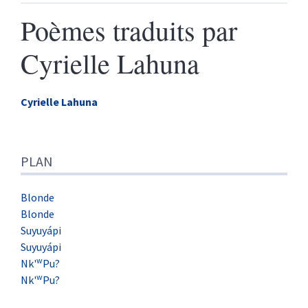
Poèmes traduits par
Cyrielle Lahuna
Cyrielle
Lahuna
Plan
PLAN
Texte
Citer cet article
Auteur
Blonde
Blonde
Suyuyápi
Suyuyápi
w
Nk'
Pu?
w
Nk'
Pu?