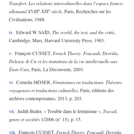
Transfert. Les relations interculturelles dans l’espace franco-
e
e
allemand XVIII
-XIX
siècle
, Paris, Recherches sur les
Civilisations, 1988.
iv
Edward W. SAÏD,
The world, the text, and the critic,
Cambridge, Mass, Harvard University Press, 1983.
v
François CUSSET,
French Theory. Foucault, Derrida,
Deleuze & Cie et les mutations de la vie intellectuelle aux
États-Unis
, Paris, La Découverte, 2003.
vi
Cornelia MÖSER,
Féminismes en traductions. Théories
voyageuses et traductions culturelles
, Paris, éditions des
archives contemporaines, 2013, p. 203.
vii
Judith Butler, « Trouble dans le féminisme »,
Travail,
genre et sociétés
1/2006 (n° 15), p. 15.
viii
François CUSSET,
French Theory. Foucault, Derrida,