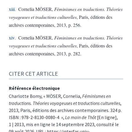
xiii
Cornelia MÖSER,
Féminismes en traductions. Théories
voyageuses et traductions culturelles
, Paris, éditions des
archives contemporaines, 2013, p. 256.
xiv
Cornelia MÖSER,
Féminismes en traductions. Théories
voyageuses et traductions culturelles
, Paris, éditions des
archives contemporaines, 2013, p. 282.
CITER CET ARTICLE
Référence électronique
Charlotte
Bomy
, «
MÖSER, Cornelia,
Féminismes en
traductions. Théories voyageuses et traductions culturelles
,
2013, Paris, éditions des archives contemporaines. 324 p.
ISBN : 978-2-8130-0080-4
»,
La main de Thôt
[En ligne],
1 | 2013, mis en ligne le 14 septembre 2023, consulté le
09 août 2026. URL : https://interfas.univ-