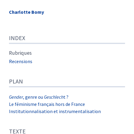
Charlotte
Bomy
Index
INDEX
Plan
Texte
Note de fin
Rubriques
Citer cet article
Recensions
Auteur
PLAN
Gender
, genre ou
Geschlech
t ?
Le féminisme français hors de France
Institutionnalisation et instrumentalisation
TEXTE