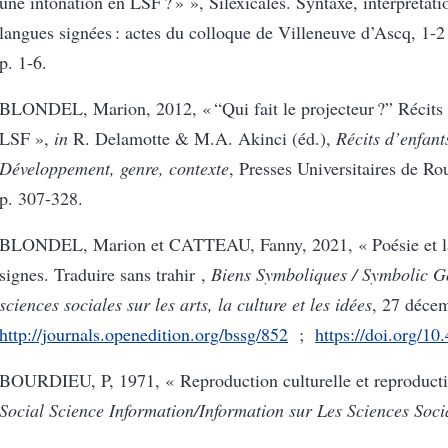
une intonation en LSF ? » », Silexicales. Syntaxe, interprétati
langues signées : actes du colloque de Villeneuve d’Ascq, 1-2
p. 1‑6.
BLONDEL, Marion, 2012, « “Qui fait le projecteur ?” Récits 
LSF »,
in
R. Delamotte & M.A. Akinci (éd.),
Récits d’enfant
Développement, genre, contexte
, Presses Universitaires de Ro
p. 307-328.
BLONDEL, Marion et CATTEAU, Fanny, 2021, « Poésie et l
signes. Traduire sans trahir ,
Biens Symboliques / Symbolic G
sciences sociales sur les arts, la culture et les idées
, 27 décem
http://journals.openedition.org/bssg/852
;
https://doi.org/10
BOURDIEU
, P, 1971, « Reproduction culturelle et reproduct
Social Science Information/Information sur Les Sciences Soci