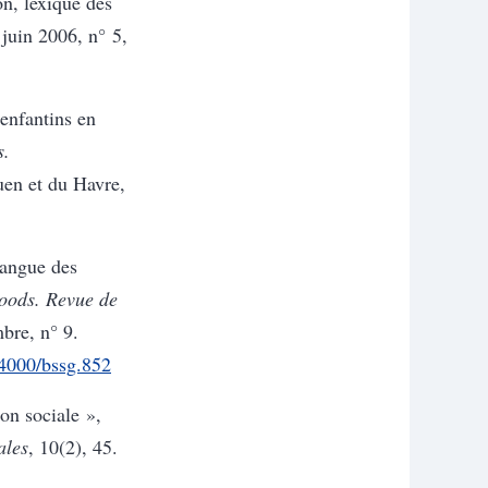
on, lexique des
 juin 2006, n° 5,
enfantins en
s.
uen et du Havre,
angue des
oods. Revue de
bre, n° 9.
.4000/bssg.852
ion sociale »,
ales
, 10(2), 45.