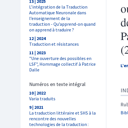
13 | 2025
o
L’intégration de la Traduction
Automatique Neuronale dans
d
l’enseignement de la
traduction - Qu’apprend-on quand
on apprend à traduire ?
P
12 | 2024
Traduction et résistances
(
11 | 2023
"Une ouverture des possibles en
LSF", Hommage collectif à Patrice
L’e
Dalle
Numéros en texte intégral
Ind
IN
Tex
10 | 2022
Cite
Varia traduits
Aut
Rub
9 | 2021
Bib
La traduction littéraire et SHS à la
rencontre des nouvelles
technologies de la traduction :