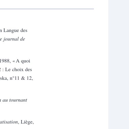
en Langue des
e journal de
988, « A quoi
 2 : Le choix des
Eska, n°11 & 12,
on au tournant
atisation
, Liège,