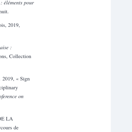
 : éléments pour
nuit.
s, 2019,
aise :
ns, Collection
.
2019, « Sign
ciplinary
ference on
DE LA
cours de