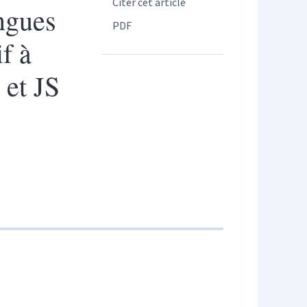
Citer cet article
angues
PDF
f à
 et JS