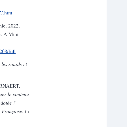
1C.htm
e, 2022,
e: A Mini
268/full
 les sourds et
EIRNAERT,
er le contenu
 dotée ?
s Française
, in