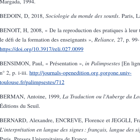
Margada, 1994.
BEDOIN
, D, 2018,
Sociologie du monde des sourds
. Paris, 
BENOIT
, H, 2008, « De la reproduction des pratiques à leur 
le défi de la formation des enseignants »,
Reliance,
27, p. 99-
https://doi.org/10.3917/reli.027.0099
BENSIMON, Paul, « Présentation »,
in Palimpsestes
[En lign
n° 2, p. i-iii.
http://journals-openedition.org.gorgone.univ-
toulouse.fr/palimpsestes/712
BERMAN, Antoine, 1999,
La Traduction ou l'Auberge du Lo
Éditions du Seuil.
BERNARD, Alexandre, ENCREVE, Florence et JEGGLI, Fran
L’interprétation en langue des signes : français, langue des s
Paris, Presses Universitaires de France.