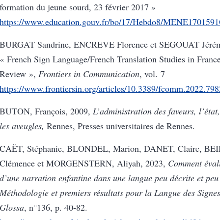
formation du jeune sourd, 23 février 2017 »
https://www.education.gouv.fr/bo/17/Hebdo8/MENE170159
BURGAT Sandrine, ENCREVE Florence et SEGOUAT Jérémi
« French Sign Language/French Translation Studies in Franc
Review »,
Frontiers in
Communication
, vol. 7
https://www.frontiersin.org/articles/10.3389/fcomm.2022.798
BUTON, François, 2009,
L’administration des faveurs, l’état,
les aveugles,
Rennes, Presses universitaires de Rennes.
CAËT, Stéphanie, BLONDEL, Marion, DANET, Claire, B
Clémence et MORGENSTERN, Aliyah, 2023,
Comment évalu
d’une narration enfantine dans une langue peu décrite et peu
Méthodologie et premiers résultats pour la Langue des Signe
Glossa
, n°136, p. 40-82.