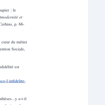
pier : le
tmodernité et
Cerhius, p. 66-
 cœur du métier
ention Sociale,
fidélité est
co-l-infidelite-
èses...y a-t-il