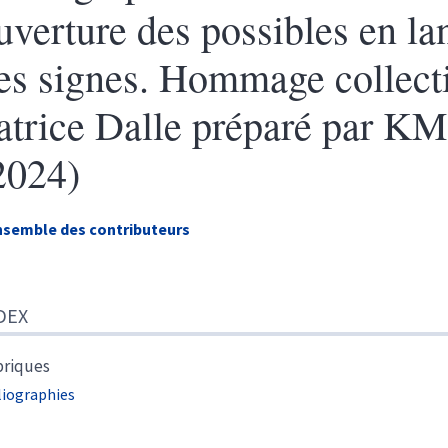
uverture des possibles en l
es signes. Hommage collecti
atrice Dalle préparé par KM
2024)
nsemble
des contributeurs
ex
DEX
te
r cet article
eur
riques
liographies