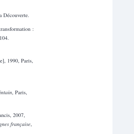
La Découverte.
transformation :
104.
e], 1990, Paris,
intain
, Paris,
cis, 2007,
ignes française
,