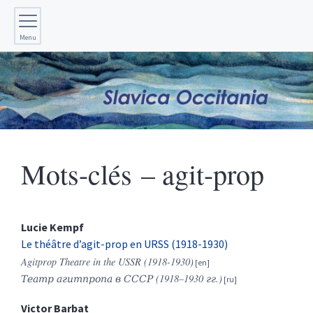
Menu
Mots-clés – agit-prop
Lucie
Kempf
Le théâtre d’agit-prop en URSS (1918-1930)
Agitprop Theatre in the USSR (1918-1930)
Театр
агитпропа
в
СССР
(1918–1930
гг
.)
Victor
Barbat