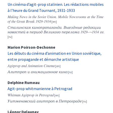
Un cinéma d’agit-prop stalinien. Les rédactions mobiles
à l’heure du Grand Tournant, 1931-1933
Making News in the Soviet Union. Mobile Newsrooms at the Time
of the Great Break 1929-1934
Сталинская
кинопропаганда
.
Выездные редакции
новостей в период Великого перелома 1929–¬1934 гг.
Marion
Poirson-Dechonne
Les débuts du cinéma d’animation en Union soviétique,
entre propagande et démarche artistique
Agitprop and Animation Cinema
Агитпроп
и
анимационное
кино
Delphine
Rumeau
Agit-prop whitmanienne à Petrograd
Whitman Agitprop in Petrograd
Уитменовский агитпроп в Петрограде
Léonor
Delaunay