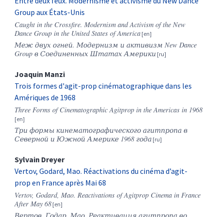
Entre deux feux. Modernisme et activisme du New Dance
Group aux États-Unis
Caught in the Crossfire. Modernism and Activism of the New
Dance Group in the United States of America
Меж
двух
огней
.
Модернизм и активизм New Dance
Group в Соединенных Штатах Америки
Joaquin
Manzi
Trois formes d'agit-prop cinématographique dans les
Amériques de 1968
Three Forms of Cinematographic Agitprop in the Americas in 1968
Три формы кинематографического агитпропа в
Северной и Южной Америке 1968 года
Sylvain
Dreyer
Vertov, Godard, Mao. Réactivations du cinéma d’agit-
prop en France après Mai 68
Vertov, Godard, Mao. Reactivations of Agitprop Cinema in France
After May 68
Вертов, Годар, Мао. Реактивация агитпропа во