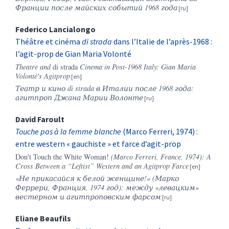
Франции после майских событий 1968 года
Federico
Lancialongo
Théâtre et cinéma
di strada
dans l’Italie de l’après-1968 :
l’agit-prop de Gian Maria Volonté
Theatre and
di strada
Cinema in Post-1968 Italy: Gian Maria
Volonté's Agitprop
Театр и кино di strada в Италии после 1968 года:
агитпроп Джана Марии Волонте
David
Faroult
Touche pas à la femme blanche
(Marco Ferreri, 1974) :
entre western « gauchiste » et farce d’agit-prop
Don't Touch the White Woman!
(Marco Ferreri, France, 1974): A
Cross Between a “Leftist” Western and an Agitprop Farce
«Не прикасайся к белой женщине!» (Марко
Феррери, Франция, 1974 год): между «левацким»
вестерном и агитпроповским фарсом
Eliane
Beaufils