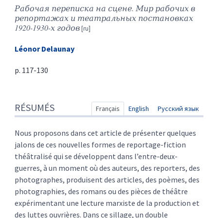
Рабочая переписка на сцене. Мир рабочих в
репортажах и театральных постановках
1920-1930-х годов
Léonor
Delaunay
p. 117-130
Résumés
RÉSUMÉS
Index
Français
English
Русский язык
Texte
Citer cet article
Nous proposons dans cet article de présenter quelques
Auteur
jalons de ces nouvelles formes de reportage-fiction
théâtralisé qui se développent dans l’entre-deux-
guerres, à un moment où des auteurs, des reporters, des
photographes, produisent des articles, des poèmes, des
photographies, des romans ou des pièces de théâtre
expérimentant une lecture marxiste de la production et
des luttes ouvrières. Dans ce sillage, un double