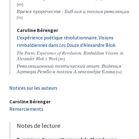
Время
пророчеств
:
Библия
и
поэзия
революции
Caroline
Bérenger
L’expérience poétique révolutionnaire. Visions
rimbaldiennes dans
Les Douze
d’Alexandre Blok
The Poetic Experience of Revolution. Rimbaldian Visions in
Alexander Blok’s Work
Революционный поэтический опыт. Видения
Артюра Рембо в поэзии Александра Блока
Notices sur les auteurs
Caroline
Bérenger
Remerciements
Notes de lecture