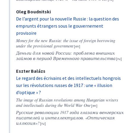
Oleg
Boudnitski
De l’argent pour la nouvelle Russie : la question des
emprunts étrangers sous le gouvernement
provisoire
Money for the new Russia: the issue of foreign borrowing
under the provisional government
Деньги для новой России
: проблема внешних
займов в период Временного правительства
Eszter
Balázs
Le regard des écrivains et des intellectuels hongrois
sur les révolutions russes de 1917 : une « illusion
d’optique » ?
The image of Russian revolutions among Hungarian writers
and intellectuals during the World War One
Русские революции 1917 года глазами венгерских
писателей и интеллектуалов. «Оптическая
иллюзия»?