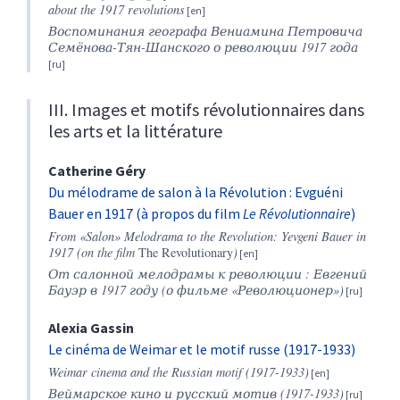
about the 1917 revolutions
Воспоминания географа Вениамина Петровича
Семёнова-Тян-Шанского о революции 1917 года
III. Images et motifs révolutionnaires dans
les arts et la littérature
Catherine
Géry
Du mélodrame de salon à la Révolution : Evguéni
Bauer en 1917 (à propos du film
Le Révolutionnaire
)
From «Salon» Melodrama to the Revolution: Yevgeni Bauer in
1917 (on the film
The Revolutionary
)
От салонной мелодрамы к революции : Евгений
Бауэр в 1917 году (о фильме «Революционер»)
Alexia
Gassin
Le cinéma de Weimar et le motif russe (1917-1933)
Weimar cinema and the Russian motif (1917-1933)
Веймарское
кино
и
русский
мотив
(1917-1933)