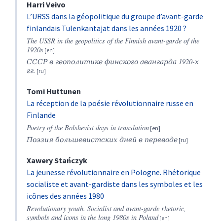
Harri
Veivo
L’URSS dans la géopolitique du groupe d’avant-garde
finlandais Tulenkantajat dans les années 1920 ?
The USSR in the geopolitics of the Finnish avant-garde of the
1920s
СССР в геополитике финского авангарда 1920-х
гг.
Tomi
Huttunen
La réception de la poésie révolutionnaire russe en
Finlande
Poetry of the Bolshevist days in translation
Поэзия
большевистских
дней
в
переводе
Xawery
Stańczyk
La jeunesse révolutionnaire en Pologne. Rhétorique
socialiste et avant-gardiste dans les symboles et les
icônes des années 1980
Revolutionary youth. Socialist and avant-garde rhetoric,
symbols and icons in the long 1980s in Poland