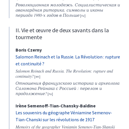
Революционная
молодежь
.
Социалистическая
и
авангардная
риторика
,
символы
и
иконы
период
a 1980-
х
годов
в
Польше
II. Vie et œuvre de deux savants dans la
tourmente
Boris
Czerny
Salomon Reinach et la Russie. La Révolution : rupture
et continuité ?
Salomon Reinach and Russia. The Revolution: rupture and
continuity?
Отношения французского историка и археолога
Саломона Рейнака с Россией : перелом и
продолжение?
Irène
Semenoff-Tian-Chansky-Baïdine
Les souvenirs du géographe Véniamine Semenov-
Tian-Chanski sur les révolutions de 1917
Memoirs of the geographer Veniamin Semenov-Tian-Shanski