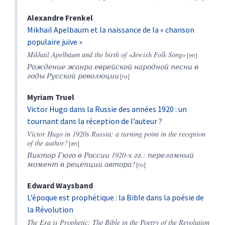
Alexandre
Frenkel
Mikhaïl Apelbaum et la naissance de la « chanson
populaire juive »
Mikhail Apelbaum and the birth of «Jewish Folk Song»
Рождение жанра еврейской народной песни в
годы Русской революции
Myriam
Truel
Victor Hugo dans la Russie des années 1920 : un
tournant dans la réception de l’auteur ?
Victor Hugo in 1920s Russia: a turning point in the reception
of the author?
Виктор Гюго в России 1920-х гг.
: п
ереломный
момент в
рецепции
автора
?
Edward
Waysband
L’époque est prophétique : la Bible dans la poésie de
la Révolution
The Era is Prophetic: The Bible in the Poetry of the Revolution