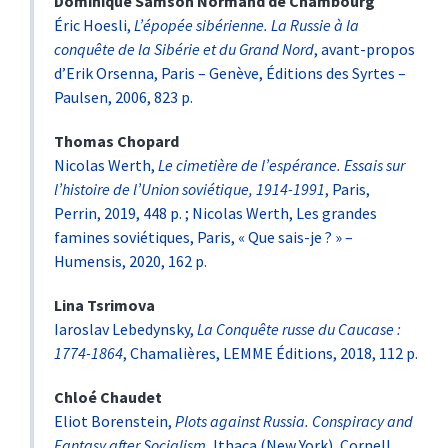
Dominique
Samson Normand de Chambourg
Éric Hoesli,
L’épopée sibérienne. La Russie à la
conquête de la Sibérie et du Grand Nord
, avant-propos
d’Erik Orsenna, Paris – Genève, Éditions
des Syrtes –
Paulsen, 2006, 823 p.
Thomas
Chopard
Nicolas Werth,
Le cimetière de l’espérance. Essais sur
l’histoire de l’Union soviétique, 1914-1991
, Paris,
Perrin, 2019, 448 p. ; Nicolas Werth, Les grandes
famines soviétiques, Paris, « Que sais-je ? » –
Humensis, 2020, 162 p.
Lina
Tsrimova
Iaroslav Lebedynsky,
La Conquête russe du Caucase :
1774-1864
, Chamalières, LEMME Éditions, 2018, 112 p.
Chloé
Chaudet
Eliot Borenstein,
Plots against Russia. Conspiracy and
Fantasy after Socialism
, Ithaca (New York), Cornell