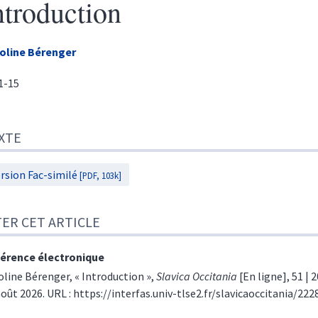
ntroduction
oline
Bérenger
11-15
te
XTE
r cet article
eur
rsion Fac-similé
[PDF, 103k]
TER CET ARTICLE
érence électronique
oline
Bérenger
, « Introduction »,
Slavica Occitania
[En ligne], 51 | 
août 2026. URL : https://interfas.univ-tlse2.fr/slavicaoccitania/222