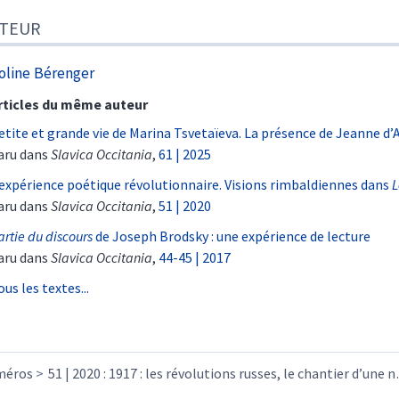
TEUR
oline
Bérenger
rticles du même auteur
etite et grande vie de Marina Tsvetaïeva. La présence de Jeanne d’
aru dans
Slavica Occitania
,
61 | 2025
’expérience poétique révolutionnaire. Visions rimbaldiennes dans
L
aru dans
Slavica Occitania
,
51 | 2020
artie du discours
de Joseph Brodsky : une expérience de lecture
aru dans
Slavica Occitania
,
44-45 | 2017
ous les textes...
méros
51 | 2020 : 1917 : les révolutions russes, le chantier d’une n