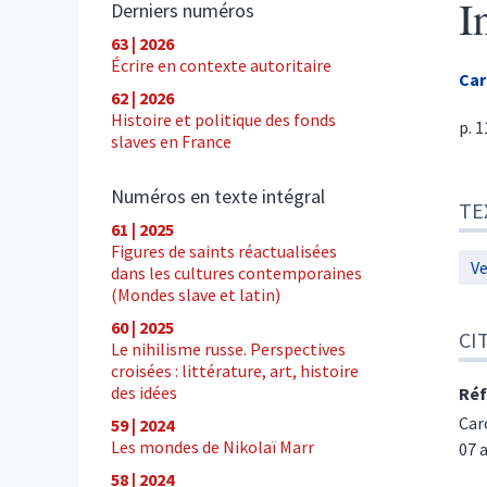
I
Derniers numéros
63 | 2026
Écrire en contexte autoritaire
Car
62 | 2026
Histoire et politique des fonds
p. 
slaves en France
Tex
Numéros en texte intégral
TE
Cite
61 | 2025
Aut
Figures de saints réactualisées
Ve
dans les cultures contemporaines
(Mondes slave et latin)
60 | 2025
CI
Le nihilisme russe. Perspectives
croisées : littérature, art, histoire
des idées
Réf
Car
59 | 2024
Les mondes de Nikolaï Marr
07 
58 | 2024