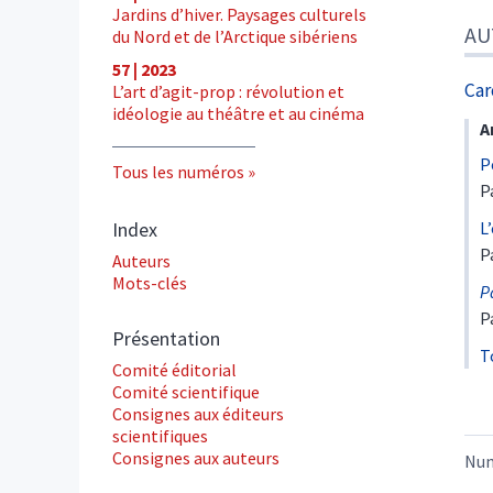
Jardins d’hiver. Paysages culturels
AU
du Nord et de l’Arctique sibériens
57 | 2023
Car
L’art d’agit-prop : révolution et
idéologie au théâtre et au cinéma
A
P
Tous les numéros
P
Index
L
P
Auteurs
Mots-clés
P
P
Présentation
T
Comité éditorial
Comité scientifique
Consignes aux éditeurs
scientifiques
Consignes aux auteurs
Nu