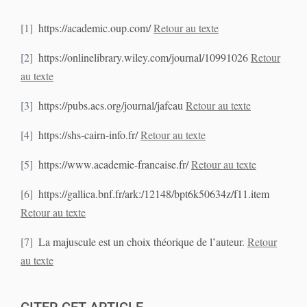
1
https://academic.oup.com/
Retour au texte
2
https://onlinelibrary.wiley.com/journal/10991026
Retour
au texte
3
https://pubs.acs.org/journal/jafcau
Retour au texte
4
https://shs-cairn-info.fr/
Retour au texte
5
https://www.academie-francaise.fr/
Retour au texte
6
https://gallica.bnf.fr/ark:/12148/bpt6k50634z/f11.item
Retour au texte
7
La majuscule est un choix théorique de l’auteur.
Retour
au texte
CITER CET ARTICLE