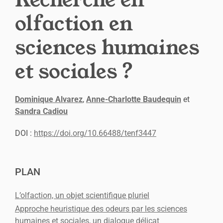
olfaction en
sciences humaines
et sociales ?
Dominique
Alvarez
,
Anne-Charlotte
Baudequin
et
Sandra
Cadiou
DOI :
https://doi.org/10.66488/tenf3447
Plan
PLAN
Texte
Bibliographie
L’olfaction, un objet scientifique pluriel
Notes
Citer cet article
Approche heuristique des odeurs par les sciences
Auteurs
humaines et sociales, un dialogue délicat