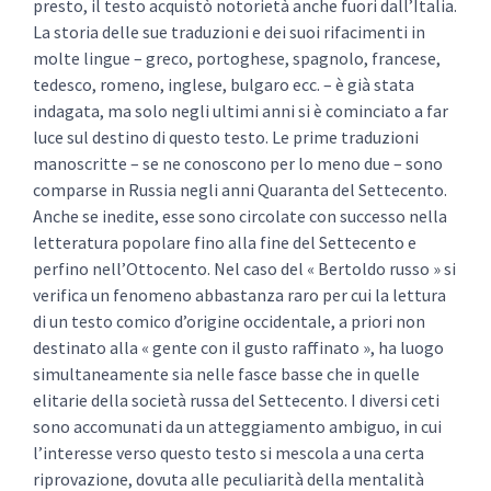
presto, il testo acquistò notorietà anche fuori dall’Italia.
La storia delle sue traduzioni e dei suoi rifacimenti in
molte lingue – greco, portoghese, spagnolo, francese,
tedesco, romeno, inglese, bulgaro ecc. – è già stata
indagata, ma solo negli ultimi anni si è cominciato a far
luce sul destino di questo testo. Le prime traduzioni
manoscritte – se ne conoscono per lo meno due – sono
comparse in Russia negli anni Quaranta del Settecento.
Anche se inedite, esse sono circolate con successo nella
letteratura popolare fino alla fine del Settecento e
perfino nell’Ottocento. Nel caso del « Bertoldo russo » si
verifica un fenomeno abbastanza raro per cui la lettura
di un testo comico d’origine occidentale, a priori non
destinato alla « gente con il gusto raffinato », ha luogo
simultaneamente sia nelle fasce basse che in quelle
elitarie della società russa del Settecento. I diversi ceti
sono accomunati da un atteggiamento ambiguo, in cui
l’interesse verso questo testo si mescola a una certa
riprovazione, dovuta alle peculiarità della mentalità