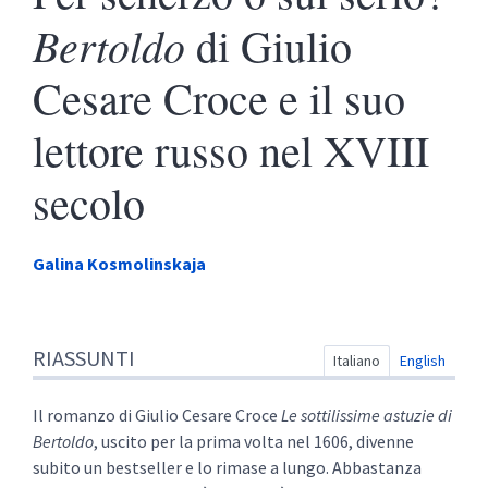
Bertoldo
di Giulio
Cesare Croce e il suo
lettore russo nel XVIII
secolo
Galina
Kosmolinskaja
Riassunti
RIASSUNTI
Indice
Italiano
English
Testo integrale
Note di fine
Il romanzo di Giulio Cesare Croce
Le sottilissime astuzie di
Citare quest'articolo
Bertoldo
, uscito per la prima volta nel 1606, divenne
Autore
subito un bestseller e lo rimase a lungo. Abbastanza