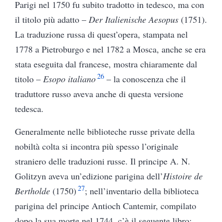
Parigi nel 1750 fu subito tradotto in tedesco, ma con
il titolo più adatto –
Der Italienische Aesopus
(1751).
La traduzione russa di quest’opera, stampata nel
1778 a Pietroburgo e nel 1782 a Mosca, anche se era
stata eseguita dal francese, mostra chiaramente dal
26
titolo –
Esopo italiano
– la conoscenza che il
traduttore russo aveva anche di questa versione
tedesca.
Generalmente nelle biblioteche russe private della
nobiltà colta si incontra più spesso l’originale
straniero delle traduzioni russe. Il principe A. N.
Golitzyn aveva un’edizione parigina dell’
Histoire de
27
Bertholde
(1750)
; nell’inventario della biblioteca
parigina del principe Antioch Cantemir, compilato
dopo la sua morte nel 1744, c’è il seguente libro: