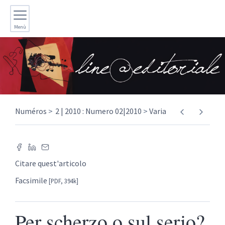
Menù
Numéros
2 | 2010 : Numero 02|2010
Varia
Citare quest'articolo
Facsimile
[PDF, 394k]
Per scherzo o sul serio?