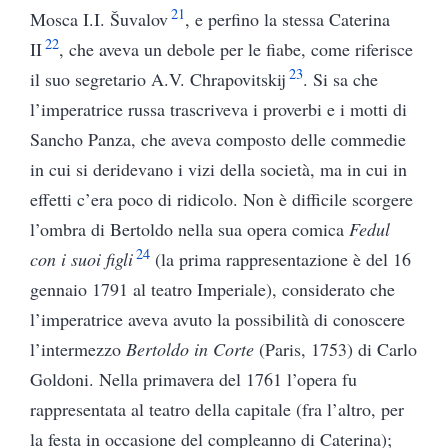
21
Mosca I.I. Šuvalov
, e perfino la stessa Caterina
22
II
, che aveva un debole per le fiabe, come riferisce
23
il suo segretario A.V. Chrapovitskij
. Si sa che
l’imperatrice russa trascriveva i proverbi e i motti di
Sancho Panza, che aveva composto delle commedie
in cui si deridevano i vizi della società, ma in cui in
effetti c’era poco di ridicolo. Non è difficile scorgere
l’ombra di Bertoldo nella sua opera comica
Fedul
24
con i suoi figli
(la prima rappresentazione è del 16
gennaio 1791 al teatro Imperiale), considerato che
l’imperatrice aveva avuto la possibilità di conoscere
l’intermezzo
Bertoldo in Corte
(Paris, 1753) di Carlo
Goldoni. Nella primavera del 1761 l’opera fu
rappresentata al teatro della capitale (fra l’altro, per
la festa in occasione del compleanno di Caterina);