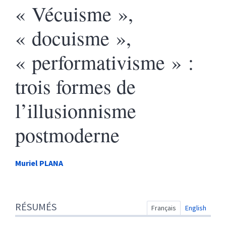
« Vécuisme »,
« docuisme »,
« performativisme » :
trois formes de
l’illusionnisme
postmoderne
Muriel
PLANA
Résumés
RÉSUMÉS
Index
Français
English
Plan