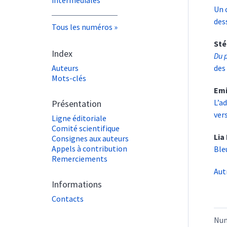
Un 
des
Tous les numéros
St
Index
Du 
Auteurs
des
Mots-clés
Emi
L’a
Présentation
ver
Ligne éditoriale
Comité scientifique
Lia
Consignes aux auteurs
Appels à contribution
Ble
Remerciements
Aut
Informations
Contacts
Nu