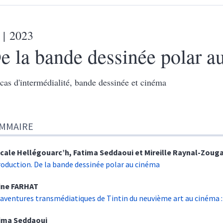
| 2023
e la bande dessinée polar a
cas d'intermédialité, bande dessinée et cinéma
MMAIRE
cale
Hellégouarc’h
,
Fatima
Seddaoui
et
Mireille
Raynal-Zouga
roduction. De la bande dessinée polar au cinéma
ine
FARHAT
 aventures transmédiatiques de Tintin du neuvième art au cinéma 
tima
Seddaoui