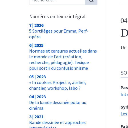
Numéros en texte intégral
04
7 | 2026
D
5 Sortilèges pour Emma, Perf-
opéra
6 | 2025
Un 
Normes et censures actuelles dans
le monde de l’art (création,
recherche, pédagogie) : lexique
pour sortir du confusionnisme
SO
05 | 2023
« In cookies Project », atelier,
Pas
chantier, workshop, labo ?
Int
04 | 2023
De la bande dessinée polar au
Syr
cinéma
Les
3 | 2021
Bande dessinée et approches
Fa
intermédiales