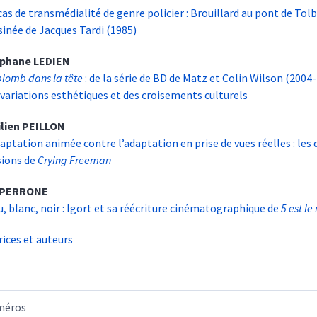
cas de transmédialité de genre policier : Brouillard au pont de Tolb
sinée de Jacques Tardi (1985)
éphane
LEDIEN
plomb dans la tête
: de la série de BD de Matz et Colin Wilson (2004
 variations esthétiques et des croisements culturels
lien
PEILLON
daptation animée contre l’adaptation en prise de vues réelles : les
sions de
Crying Freeman
PERRONE
u, blanc, noir : Igort et sa réécriture cinématographique de
5 est l
rices et auteurs
méros