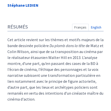
Stéphane
LEDIEN
Résumés
RÉSUMÉS
Index
Français
English
Plan
Texte
Cet article revient sur les thèmes et motifs majeurs de la
Note de fin
bande dessinée policière
Du plomb dans la tête
de Matz et
Citer cet article
Colin Wilson, ainsi que de sa transposition au cinéma par
Auteur
le réalisateur étasunien Walter Hill en 2013. L’analyse
montre, d’une part, qu’en passant des cases de la BD à
l’écran de cinéma, l’éthique des personnages et la voix
narrative subissent une transformation particulière en
lien notamment avec le principe de figure actorielle,
d’autre part, que les lieux et archétypes policiers sont
remaniés en vertu des intentions d’un cinéaste maître du
cinéma d'action.