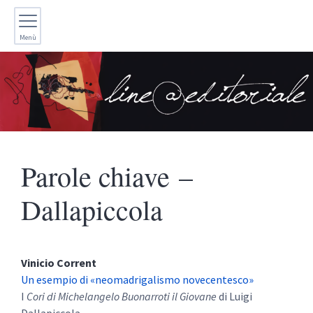
Menù
Parole chiave –
Dallapiccola
Vinicio
Corrent
Un esempio di «neomadrigalismo novecentesco»
I
Cori di Michelangelo Buonarroti il Giovane
di Luigi