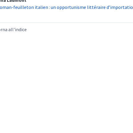
ma
Laumont
roman-feuilleton italien : un opportunisme littéraire d’importatio
rna all'indice