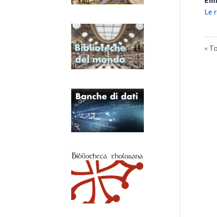
Em
Le 
To