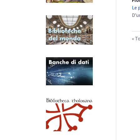
Flo
Le 
D’u
To