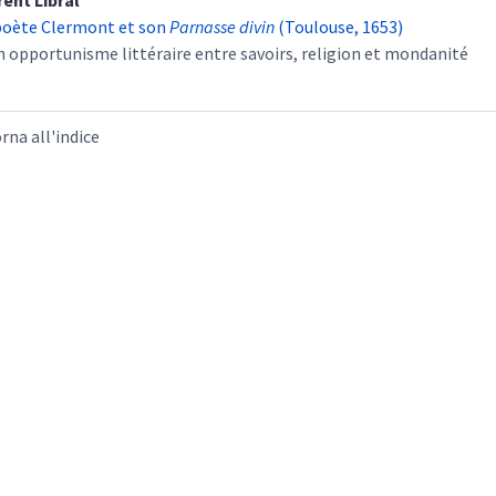
rent
Libral
poète Clermont et son
Parnasse divin
(Toulouse, 1653)
n opportunisme littéraire entre savoirs, religion et mondanité
rna all'indice