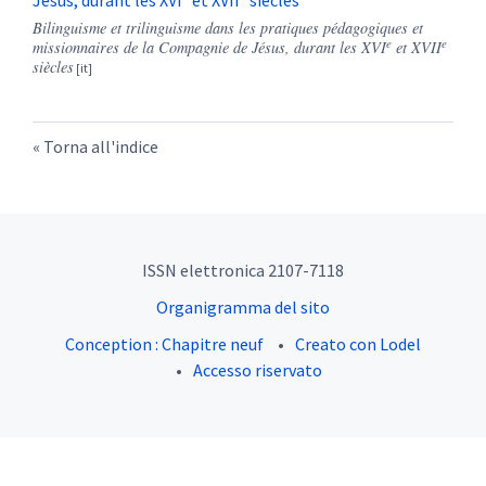
Jésus, durant les XVI
et XVII
siècles
Bilinguisme et trilinguisme dans les pratiques pédagogiques et
e
e
missionnaires de la Compagnie de Jésus, durant les XVI
et XVII
siècles
Torna all'indice
ISSN elettronica 2107-7118
Organigramma del sito
Conception : Chapitre neuf
Creato con Lodel
Accesso riservato