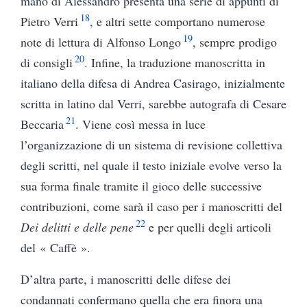
mano di Alessandro presenta una serie di appunti di
18
Pietro Verri
, e altri sette comportano numerose
19
note di lettura di Alfonso Longo
, sempre prodigo
20
di consigli
. Infine, la traduzione manoscritta in
italiano della difesa di Andrea Casirago, inizialmente
scritta in latino dal Verri, sarebbe autografa di Cesare
21
Beccaria
. Viene così messa in luce
l’organizzazione di un sistema di revisione collettiva
degli scritti, nel quale il testo iniziale evolve verso la
sua forma finale tramite il gioco delle successive
contribuzioni, come sarà il caso per i manoscritti del
22
Dei delitti e delle pene
e per quelli degli articoli
del « Caffè ».
D’altra parte, i manoscritti delle difese dei
condannati confermano quella che era finora una