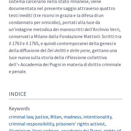
sistema carcerario nello stato milanese, viene
documentata nel presente saggio attraverso quattro
testi inediti (tre ricorsi in grazia e la difesa di un
condannato per omicidio), portati alla luce da
un'indagine metodica dei manoscritti dell'Archivio Verri,
conservati a Milano dalla Fondazione Mattioli.
Scritti tra
il 1763 e il 1765, e quindi contemporanei della genesi e
della diffusione del
Dei delitti e delle pene
, gettano una
luce nuova sulla storia della riflessione collettiva
dell'« Accademia dei Pugni in materia di diritto criminale
e penale.
INDICE
Keywords
criminal law
,
justice
,
Milan
,
madness
,
intentionality
,
criminal responsibility
,
prisoners’ rights activist
,
illuminism
,
Verri archives
,
accademia dei Pugni
,
rights of