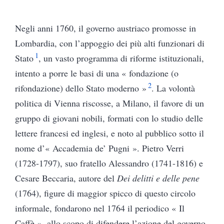
Negli anni 1760, il governo austriaco promosse in
Lombardia, con l’appoggio dei più alti funzionari di
1
Stato
, un vasto programma di riforme istituzionali,
intento a porre le basi di una « fondazione (o
2
rifondazione) dello Stato moderno »
.
La volontà
politica di Vienna riscosse, a Milano, il favore di un
gruppo di giovani nobili, formati con lo studio delle
lettere francesi ed inglesi, e noto al pubblico sotto il
nome d’« Accademia de’ Pugni ». Pietro Verri
(
1728-1797)
, suo fratello Alessandro (1741-1816) e
Cesare Beccaria, autore del
Dei delitti e delle pene
(1764), figure di maggior spicco di questo circolo
informale, fondarono nel 1764 il periodico « Il
Caffè », allo scopo di difendere l’azione del governo