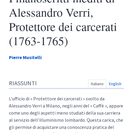
Alessandro Verri,
Protettore dei carcerati
(1763-1765)
Pierre
Musitelli
Riassunti
RIASSUNTI
Indice
Italiano
English
Schema
Testo integrale
L'ufficio di « Protettore dei carcerati » svolto da
Note di fine
Alessandro Verri a Milano, negli anni del « Caffè », appare
Citare quest'articolo
come uno degli aspetti meno studiati della sua carriera
Autore
al servizio dell'illuminismo lombardo. Questa carica, che
gli permise di acquistare una conoscenza pratica del