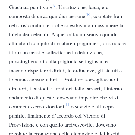
9
Giustizia punitiva »
. L’istituzione, laica, era
10
composta di circa quindici persone
, cooptate fra i
ceti aristocratici, e « che si esibivano di assumere la
tutela dei detenuti. A que’ cittadini veniva quindi
affidato il compito di visitare i prigionieri, di studiare
i loro processi e sollecitarne la definizione,
prosciogliendoli dalla prigionia se ingiusta, e
facendo rispettare i diritti, le ordinanze, gli statuti e
le buone consuetudini. I Protettori sorvegliavano i
direttori, i custodi, i fornitori delle carceri, l’interno
andamento di queste, dovevano impedire che vi si
11
commettessero estorsioni
o sevizie e all’uopo
punirle, finalmente d’accordo col Vicario di
Provvisione e con quello arcivescovile, dovevano
regolare la erogazione delle elemosine e dei lasciti