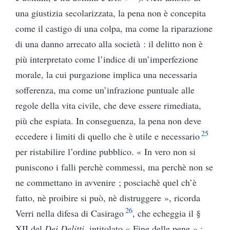
una giustizia secolarizzata, la pena non è concepita
come il castigo di una colpa, ma come la riparazione
di una danno arrecato alla società : il delitto non è
più interpretato come l’indice di un’imperfezione
morale, la cui purgazione implica una necessaria
sofferenza, ma come un’infrazione puntuale alle
regole della vita civile, che deve essere rimediata,
più che espiata. In conseguenza, la pena non deve
25
eccedere i limiti di quello che è utile e necessario
per ristabilire l’ordine pubblico. « In vero non si
puniscono i falli perchè commessi, ma perchè non se
ne commettano in avvenire ; posciachè quel ch’è
fatto, nè proibire si può, nè distruggere », ricorda
26
Verri nella difesa di Casirago
, che echeggia il §
XII del
Dei Delitti
, intitolato « Fine delle pene » :