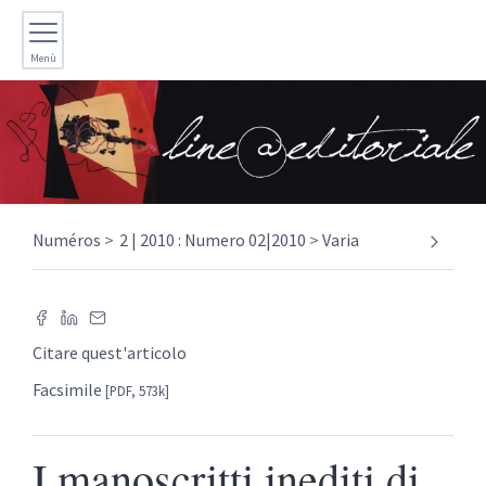
Menù
Numéros
2 | 2010 : Numero 02|2010
Varia
Citare quest'articolo
Facsimile
[PDF, 573k]
I manoscritti inediti di