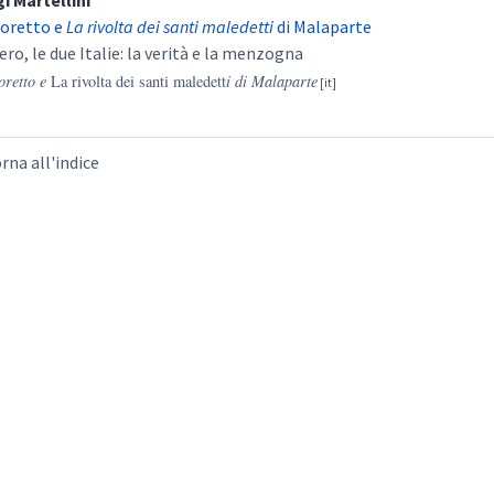
gi
Martellini
oretto e
La rivolta dei santi maledetti
di Malaparte
ero, le due Italie: la verità e la menzogna
oretto e
La rivolta dei santi maledett
i di Malaparte
rna all'indice