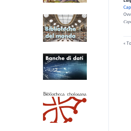
Lui
Cap
Ovv
Cap
To