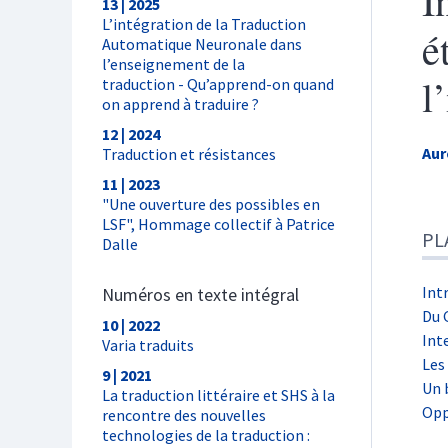
I
13 | 2025
L’intégration de la Traduction
é
Automatique Neuronale dans
l’enseignement de la
l
traduction - Qu’apprend-on quand
on apprend à traduire ?
12 | 2024
Aur
Traduction et résistances
11 | 2023
"Une ouverture des possibles en
Pla
LSF", Hommage collectif à Patrice
PL
Tex
Dalle
Not
Ill
Int
Numéros en texte intégral
Cite
Du 
10 | 2022
Aut
Int
Varia traduits
Les
9 | 2021
Un 
La traduction littéraire et SHS à la
Opp
rencontre des nouvelles
technologies de la traduction :