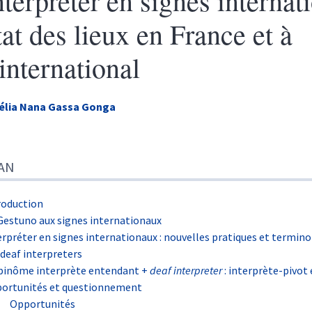
nterpréter en signes internat
tat des lieux en France et à
’international
élia Nana Gassa
Gonga
n
AN
te
e de fin
ustrations
roduction
r cet article
Gestuno aux signes internationaux
eur
erpréter en signes internationaux : nouvelles pratiques et termino
 deaf interpreters
binôme interprète entendant +
deaf interpreter
: interprète-pivot 
ortunités et questionnement
Opportunités