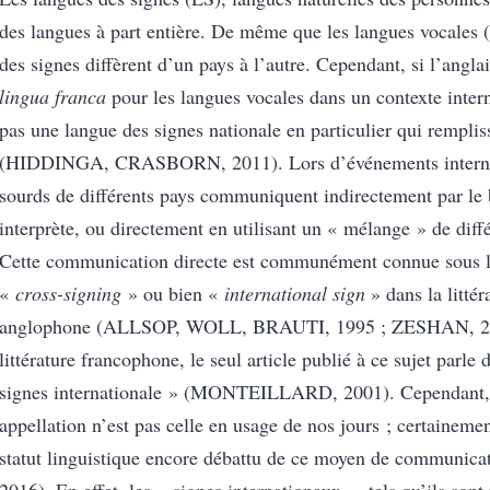
des langues à part entière. De même que les langues vocales 
des signes diffèrent d’un pays à l’autre. Cependant, si l’anglais
lingua franca
pour les langues vocales dans un contexte interna
pas une langue des signes nationale en particulier qui remplis
(HIDDINGA, CRASBORN, 2011). Lors d’événements interna
sourds de différents pays communiquent indirectement par le 
interprète, ou directement en utilisant un « mélange » de diff
Cette communication directe est communément connue sous l
«
cross-signing
» ou bien «
international sign
» dans la littér
anglophone
(ALLSOP, WOLL, BRAUTI, 1995 ; ZESHAN, 2
littérature francophone, le seul article publié à ce sujet parle
signes internationale »
(MONTEILLARD, 2001)
. Cependant,
appellation n’est pas celle en usage de nos jours ; certaineme
statut linguistique encore débattu de ce moyen de communica
2016)
. En effet, les « signes internationaux », tels qu’ils so