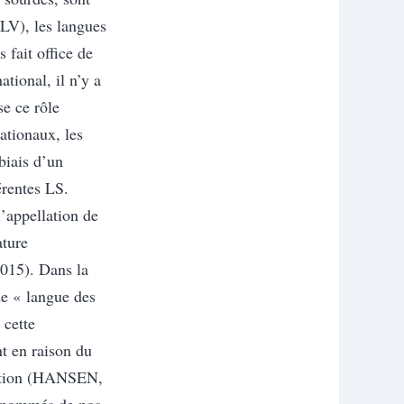
(LV), les langues
 fait office de
tional, il n’y a
se ce rôle
tionaux, les
biais d’un
érentes LS.
’appellation de
ature
015).
Dans la
 de « langue des
 cette
nt en raison du
tion
(HANSEN,
nt nommés de nos