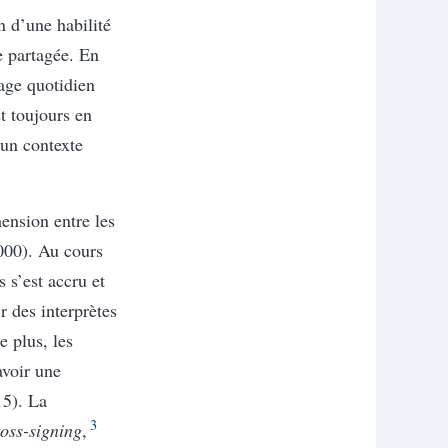
n d’une habilité
e partagée. En
sage quotidien
t toujours en
 un contexte
ension entre les
000)
. Au cours
 s’est accru et
r des interprètes
e plus, les
avoir une
5)
. La
3
oss-signing
,