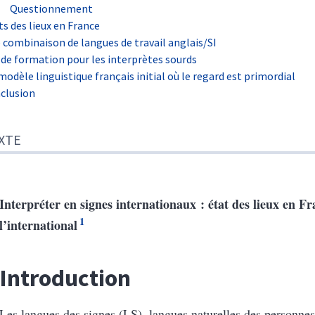
Questionnement
ts des lieux en France
 combinaison de langues de travail anglais/SI
 de formation pour les interprètes sourds
modèle linguistique français initial où le regard est primordial
clusion
XTE
Interpréter en signes internationaux : état des lieux en Fr
1
l’international
Introduction
Les langues des signes (LS), langues naturelles des personnes