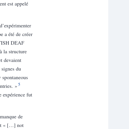
ent est appelé
d’expérimenter
e a été de créer
TISH DEAF
 la structure
et devaient
s signes du
y spontaneous
5
ntries. »
e expérience fut
n manque de
nt «
[…] not