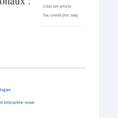
ionaux :
Citer cet article
Fac-similé
[PDF, 306k]
logies
et interprète-relais