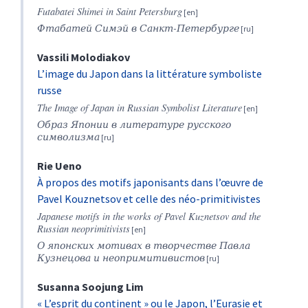
Futabatei Shimei in Saint Petersburg
Фтабатей Симэй в Санкт-Петербурге
Vassili
Molodiakov
L’image du Japon dans la littérature symboliste
russe
The Image of Japan in Russian Symbolist Literature
Образ Японии в литературе русского
символизма
Rie
Ueno
À propos des motifs japonisants dans l’œuvre de
Pavel Kouznetsov et celle des néo-primitivistes
Japanese motifs in the works of Pavel Kuznetsov and the
Russian neoprimitivists
О японских мотивах в творчестве Павла
Кузнецова и неопримитивистов
Susanna Soojung
Lim
« L’esprit du continent » ou le Japon, l’Eurasie et