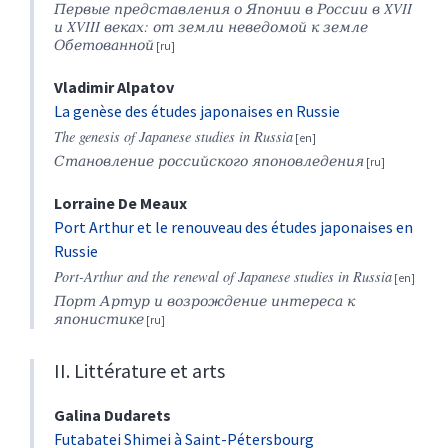
Первые представления о Японии в России в XVII
и XVIII веках: от земли неведомой к земле
Обетованной
Vladimir
Alpatov
La genèse des études japonaises en Russie
The genesis of Japanese studies in Russia
Становление российского японовледения
Lorraine
De Meaux
Port Arthur et le renouveau des études japonaises en
Russie
Port-Arthur and the renewal of Japanese studies in Russia
Порт Артур и возрождение интереса к
японистике
II. Littérature et arts
Galina
Dudarets
Futabatei Shimei à Saint-Pétersbourg