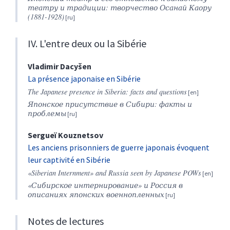
театру и традиции: творчество Осанай Каору
(1881-1928)
IV. L'entre deux ou la Sibérie
Vladimir
Dacyšen
La présence japonaise en Sibérie
The Japanese presence in Siberia: facts and questions
Японское присутствие в Сибири: факты и
проблемы
Sergueï
Kouznetsov
Les anciens prisonniers de guerre japonais évoquent
leur captivité en Sibérie
«Siberian Internment» and Russia seen by Japanese POWs
«Сибирское интернирование» и Россия в
описаниях японских военнопленных
Notes de lectures