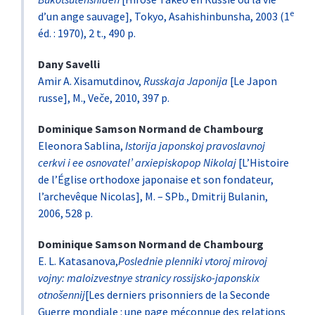
e
d’un ange sauvage], Tokyo, Asahishinbunsha, 2003 (1
éd. : 1970), 2 t., 490 p.
Dany
Savelli
Amir A. Xisamutdinov,
Russkaja Japonija
[Le Japon
russe], M., Veče, 2010, 397 p.
Dominique
Samson Normand de Chambourg
Eleonora Sablina,
Istorija japonskoj pravoslavnoj
cerkvi i ee osnovatel’ arxiepiskopop Nikolaj
[L’Histoire
de l’Église orthodoxe japonaise et son fondateur,
l’archevêque Nicolas], M. – SPb., Dmitrij Bulanin,
2006, 528 p.
Dominique
Samson Normand de Chambourg
E. L. Katasanova,
Poslednie plenniki vtoroj mirovoj
vojny: maloizvestnye stranicy rossijsko-japonskix
otnošennij
[Les derniers prisonniers de la Seconde
Guerre mondiale : une page méconnue des relations