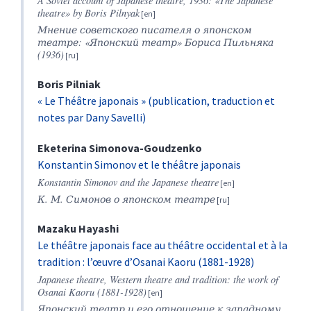
A Soviet account of Japanese theatre, 1936: «The Japanese
theatre» by Boris Pilnyak
Мнение советского писателя о японском
театре: «Японский театр» Бориса Пильняка
(1936)
Boris
Pilniak
« Le Théâtre japonais » (publication, traduction et
notes par Dany Savelli)
Eketerina
Simonova-Goudzenko
Konstantin Simonov et le théâtre japonais
Konstantin Simonov and the Japanese theatre
К. М. Симонов о японском театре
Mazaku
Hayashi
Le théâtre japonais face au théâtre occidental et à la
tradition : l’œuvre d’Osanai Kaoru (1881-1928)
Japanese theatre, Western theatre and tradition: the work of
Osanai Kaoru (1881-1928)
Японский театр и его отношение к западному