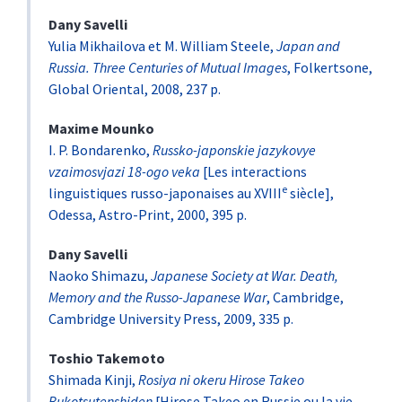
Dany
Savelli
Yulia Mikhailova et M. William Steele,
Japan and
Russia. Three Centuries of Mutual Images
, Folkertsone,
Global Oriental, 2008, 237 p.
Maxime
Mounko
I. P. Bondarenko,
Russko-japonskie jazykovye
vzaimosvjazi 18-ogo veka
[Les interactions
e
linguistiques russo-japonaises au XVIII
siècle],
Odessa, Astro-Print, 2000, 395 p.
Dany
Savelli
Naoko Shimazu,
Japanese Society at War. Death,
Memory and the Russo-Japanese War
, Cambridge,
Cambridge University Press, 2009, 335 p.
Toshio
Takemoto
Shimada Kinji,
Rosiya ni okeru Hirose Takeo
Bukotsutenshiden
[Hirose Takeo en Russie ou la vie