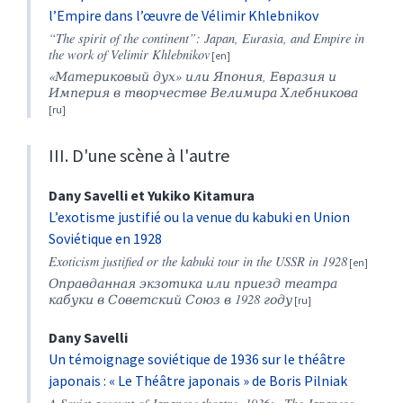
l’Empire dans l’œuvre de Vélimir Khlebnikov
“The spirit of the continent”: Japan, Eurasia, and Empire in
the work of Velimir Khlebnikov
«Материковый дух» или Япония, Евразия и
Империя в творчестве Велимира Хлебникова
III. D'une scène à l'autre
Dany
Savelli
et
Yukiko
Kitamura
L’exotisme justifié ou la venue du kabuki en Union
Soviétique en 1928
Exoticism justified or the kabuki tour in the USSR in 1928
Оправданная экзотика или приезд театра
кабуки в Советский Союз в 1928 году
Dany
Savelli
Un témoignage soviétique de 1936 sur le théâtre
japonais : « Le Théâtre japonais » de Boris Pilniak