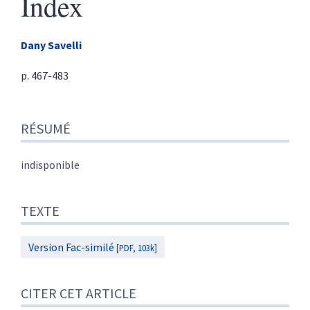
Index
Dany
Savelli
p. 467-483
Résumé
RÉSUMÉ
Texte
Citer cet article
Auteur
indisponible
TEXTE
Version Fac-similé
[PDF, 103k]
CITER CET ARTICLE