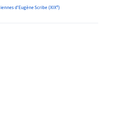
e
liennes d’Eugène Scribe (XIX
)