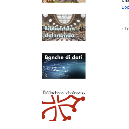
Cha
L’o
To