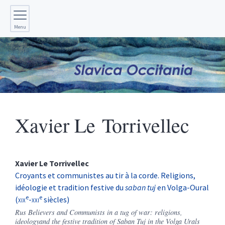
Menu
Xavier
Le Torrivellec
Xavier
Le Torrivellec
Croyants et communistes au tir à la corde. Religions,
idéologie et tradition festive du
saban tuj
en Volga-Oural
e
e
(
xix
-
xxi
siècles)
Rus
Believers and Communists in a tug of war: religions,
ideologyand the festive tradition of Saban Tuj in the Volga Urals