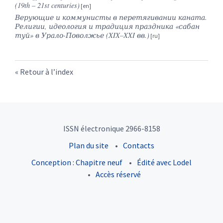
(19th – 21st centuries)
Верующие и коммунисты в перетягивании каната.
Религии, идеология и традиция праздника «сабан
туй» в Урало-Поволжье (
XIX
–
XXI
вв.)
Retour à l’index
ISSN électronique 2966-8158
Plan du site
Contacts
Conception : Chapitre neuf
Édité avec Lodel
Accès réservé