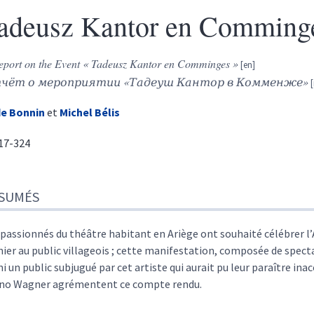
adeusz Kantor en Comming
eport on the Event « Tadeusz Kantor en Comminges »
чёт о мероприятии «Тадеуш Кантор в Комменже»
de
Bonnin
et
Michel
Bélis
317-324
sumés
SUMÉS
te
r cet article
eurs
 passionnés du théâtre habitant en Ariège ont souhaité célébrer l
nier au public villageois ; cette manifestation, composée de spectac
ni un public subjugué par cet artiste qui aurait pu leur paraître in
no Wagner agrémentent ce compte rendu.