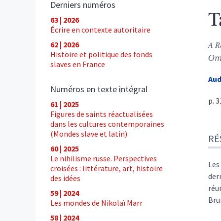
Derniers numéros
T
63 | 2026
Écrire en contexte autoritaire
62 | 2026
A R
Histoire et politique des fonds
От
slaves en France
Au
Numéros en texte intégral
p. 
61 | 2025
Figures de saints réactualisées
dans les cultures contemporaines
Ré
(Mondes slave et latin)
RÉ
Tex
60 | 2025
Cite
Le nihilisme russe. Perspectives
Aut
Les
croisées : littérature, art, histoire
der
des idées
réu
59 | 2024
Bru
Les mondes de Nikolaï Marr
58 | 2024