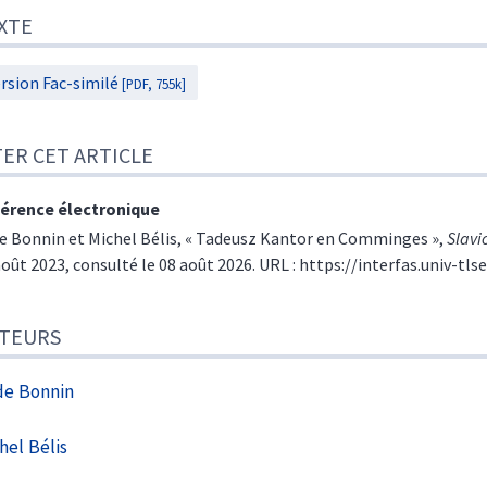
XTE
rsion Fac-similé
[PDF, 755k]
TER CET ARTICLE
érence électronique
de
Bonnin
et
Michel
Bélis
, « Tadeusz Kantor en Comminges »,
Slavi
août 2023, consulté le 08 août 2026. URL : https://interfas.univ-tls
TEURS
de
Bonnin
hel
Bélis