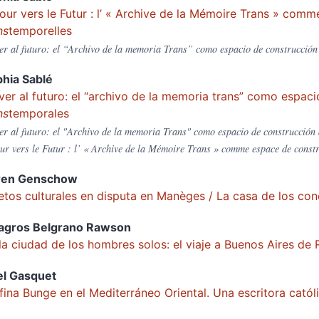
our vers le Futur : l’ « Archive de la Mémoire Trans » com
ns
temporelles
er al futuro: el “Archivo de la memoria Trans” como espacio de construcció
phia
Sablé
ver al futuro: el “archivo de la memoria trans” como espaci
ns
temporales
er al futuro: el "Archivo de la memoria Trans" como espacio de construcció
ur vers le Futur : l’ « Archive de la Mémoire Trans » comme espace de constr
ren
Genschow
etos culturales en disputa en Manèges / La casa de los co
agros Belgrano
Rawson
la ciudad de los hombres solos: el viaje a Buenos Aires de 
el
Gasquet
fina Bunge en el Mediterráneo Oriental. Una escritora catól