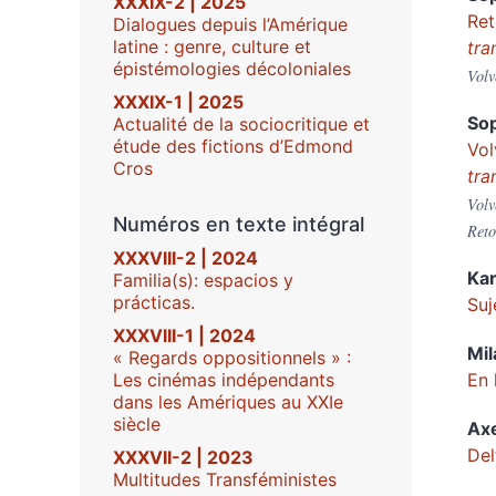
XXXIX-2 | 2025
Ret
Dialogues depuis l’Amérique
latine : genre, culture et
tra
épistémologies décoloniales
Volv
XXXIX-1 | 2025
So
Actualité de la sociocritique et
étude des fictions d’Edmond
Vol
Cros
tra
Volv
Numéros en texte intégral
Reto
XXXVIII-2 | 2024
Ka
Familia(s): espacios y
prácticas.
Suj
XXXVIII-1 | 2024
Mil
« Regards oppositionnels » :
Les cinémas indépendants
En 
dans les Amériques au XXIe
siècle
Ax
Del
XXXVII-2 | 2023
Multitudes Transféministes