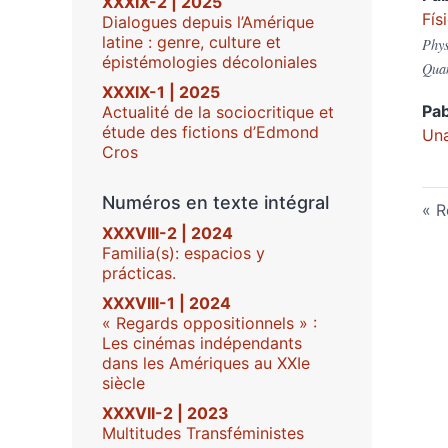
XXXIX-2 | 2025
Fís
Dialogues depuis l’Amérique
latine : genre, culture et
Phys
épistémologies décoloniales
Quan
XXXIX-1 | 2025
Pa
Actualité de la sociocritique et
étude des fictions d’Edmond
Una
Cros
Numéros en texte intégral
R
XXXVIII-2 | 2024
Familia(s): espacios y
prácticas.
XXXVIII-1 | 2024
« Regards oppositionnels » :
Les cinémas indépendants
dans les Amériques au XXIe
siècle
XXXVII-2 | 2023
Multitudes Transféministes