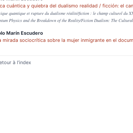
ica cuántica y quiebra del dualismo realidad / ficción: el ca
ique quantique et rupture du dualisme réalité/fiction : le champ culturel du XX
tum Physics and the Breakdown of the Reality/Fiction Dualism: The Cultural 
blo Marín
Escudero
 mirada sociocrítica sobre la mujer inmigrante en el docum
etour à l’index