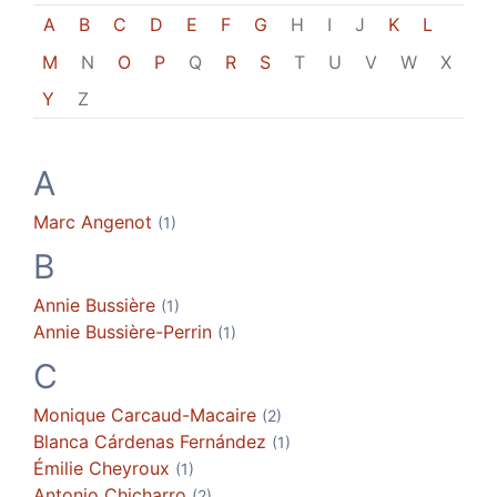
A
B
C
D
E
F
G
H
I
J
K
L
M
N
O
P
Q
R
S
T
U
V
W
X
Y
Z
A
Marc
Angenot
(1)
B
Annie
Bussière
(1)
Annie
Bussière-Perrin
(1)
C
Monique
Carcaud-Macaire
(2)
Blanca
Cárdenas Fernández
(1)
Émilie
Cheyroux
(1)
Antonio
Chicharro
(2)