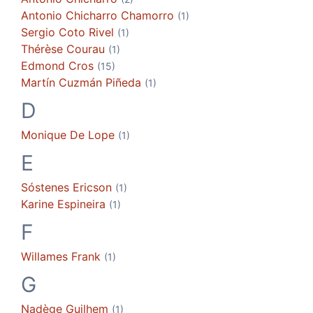
Antonio
Chicharro Chamorro
(1)
Sergio
Coto Rivel
(1)
Thérèse
Courau
(1)
Edmond
Cros
(15)
Martín
Cuzmán Piñeda
(1)
D
Monique
De Lope
(1)
E
Sóstenes
Ericson
(1)
Karine
Espineira
(1)
F
Willames
Frank
(1)
G
Nadège
Guilhem
(1)