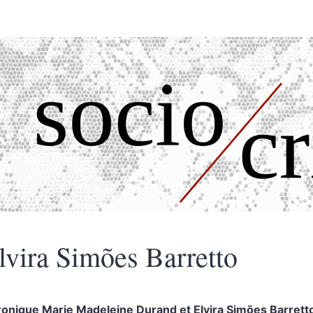
lvira Simões
Barretto
ronique Marie Madeleine
Durand
et
Elvira Simões
Barrett