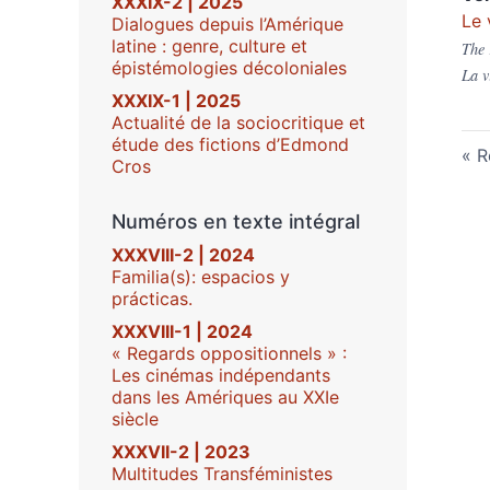
XXXIX-2 | 2025
Le 
Dialogues depuis l’Amérique
latine : genre, culture et
The 
épistémologies décoloniales
La v
XXXIX-1 | 2025
Actualité de la sociocritique et
étude des fictions d’Edmond
R
Cros
Numéros en texte intégral
XXXVIII-2 | 2024
Familia(s): espacios y
prácticas.
XXXVIII-1 | 2024
« Regards oppositionnels » :
Les cinémas indépendants
dans les Amériques au XXIe
siècle
XXXVII-2 | 2023
Multitudes Transféministes