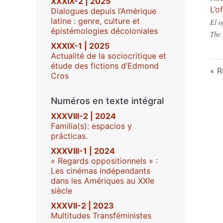
XXXIX-2 | 2025
L’o
Dialogues depuis l’Amérique
latine : genre, culture et
El o
épistémologies décoloniales
The 
XXXIX-1 | 2025
Actualité de la sociocritique et
étude des fictions d’Edmond
R
Cros
Numéros en texte intégral
XXXVIII-2 | 2024
Familia(s): espacios y
prácticas.
XXXVIII-1 | 2024
« Regards oppositionnels » :
Les cinémas indépendants
dans les Amériques au XXIe
siècle
XXXVII-2 | 2023
Multitudes Transféministes