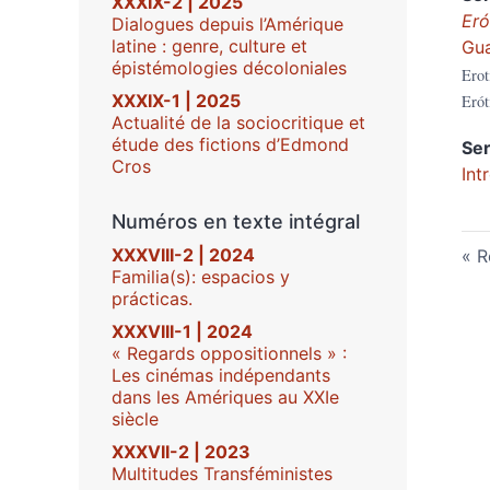
XXXIX-2 | 2025
Eró
Dialogues depuis l’Amérique
latine : genre, culture et
Gu
épistémologies décoloniales
Erot
XXXIX-1 | 2025
Erót
Actualité de la sociocritique et
étude des fictions d’Edmond
Se
Cros
Int
Numéros en texte intégral
XXXVIII-2 | 2024
R
Familia(s): espacios y
prácticas.
XXXVIII-1 | 2024
« Regards oppositionnels » :
Les cinémas indépendants
dans les Amériques au XXIe
siècle
XXXVII-2 | 2023
Multitudes Transféministes