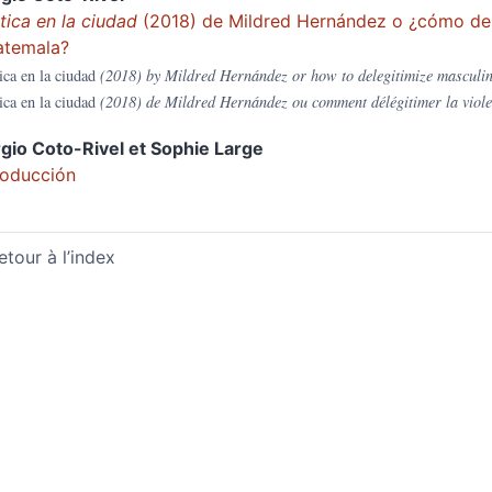
tica en la ciudad
(2018) de Mildred Hernández o ¿cómo desl
atemala?
ica en la ciudad
(2018)
by Mildred Hernández or how to delegitimize masculin
ica en la ciudad
(2018) de Mildred
Hernández ou comment délégitimer la viol
rgio
Coto-Rivel
et
Sophie
Large
roducción
etour à l’index